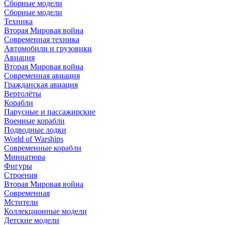
Сборные модели
Сборные модели
Техника
Вторая Мировая война
Современная техника
Автомобили и грузовики
Авиация
Вторая Мировая война
Современная авиация
Гражданская авиация
Вертолёты
Корабли
Парусные и пассажирские
Военные корабли
Подводные лодки
World of Warships
Современные корабли
Миниатюра
Фигуры
Строения
Вторая Мировая война
Современная
Мстители
Коллекционные модели
Детские модели