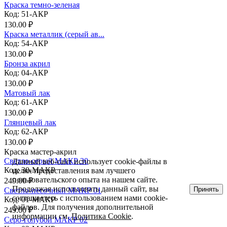
Краска темно-зеленая
Код: 51-АКР
130.00 ₽
Краска металлик (серый ав...
Код: 54-АКР
130.00 ₽
Бронза акрил
Код: 04-АКР
130.00 ₽
Матовый лак
Код: 61-АКР
130.00 ₽
Глянцевый лак
Код: 62-АКР
130.00 ₽
Краска мастер-акрил
Светло-серый МАКР 30
Данный веб-сайт использует cookie-файлы в
Код: 30-МАКР
целях предоставления вам лучшего
пользовательского опыта на нашем сайте.
249.00 ₽
Продолжая использовать данный сайт, вы
Принять
Светло-песочный МАКР 01
соглашаетесь с использованием нами cookie-
Код: 01-МАКР
файлов. Для получения дополнительной
249.00 ₽
информации см.
Политика Cookie
.
Серо-голубой МАКР 02