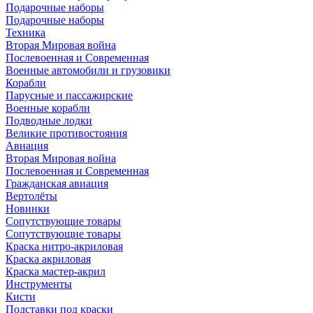
Подарочные наборы
Подарочные наборы
Техника
Вторая Мировая война
Послевоенная и Современная
Военные автомобили и грузовики
Корабли
Парусные и пассажирские
Военные корабли
Подводные лодки
Великие противостояния
Авиация
Вторая Мировая война
Послевоенная и Современная
Гражданская авиация
Вертолёты
Новинки
Сопутствующие товары
Сопутствующие товары
Краска нитро-акриловая
Краска акриловая
Краска мастер-акрил
Инструменты
Кисти
Подставки под краски