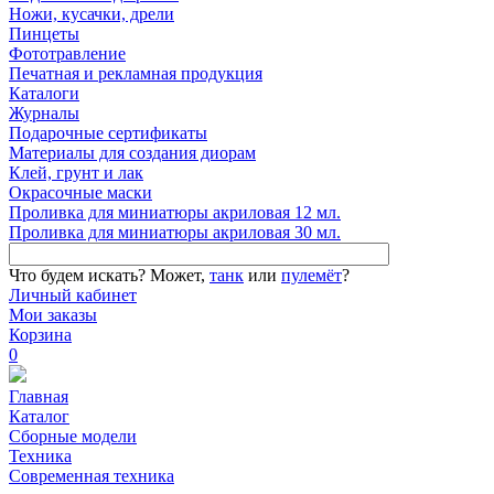
Ножи, кусачки, дрели
Пинцеты
Фототравление
Печатная и рекламная продукция
Каталоги
Журналы
Подарочные сертификаты
Материалы для создания диорам
Клей, грунт и лак
Окрасочные маски
Проливка для миниатюры акриловая 12 мл.
Проливка для миниатюры акриловая 30 мл.
Что будем искать?
Может,
танк
или
пулемёт
?
Личный кабинет
Мои заказы
Корзина
0
Главная
Каталог
Сборные модели
Техника
Современная техника