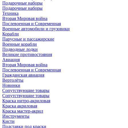
Подарочные наборы
Подарочные наборы
Техника
Вторая Мировая война
Послевоенная и Современная
Военные автомобили и грузовики
Корабли
Парусные и пассажирские
Военные корабли
Подводные лодки
Великие противостояния
Авиация
Вторая Мировая война
Послевоенная и Современная
Гражданская авиация
Вертолёты
Новинки
Сопутствующие товары
Сопутствующие товары
Краска нитро-акриловая
Краска акриловая
Краска мастер-акрил
Инструменты
Кисти
Подставки под краски