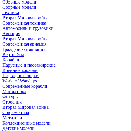
Сборные модели
Сборные модели
Техника
Вторая Мировая война
Современная техника
Автомобили и грузовики
Авиация
Вторая Мировая война
Современная авиация
Гражданская авиация
Вертолёты
Корабли
Парусные и пассажирские
Военные корабли
Подводные лодки
World of Warships
Современные корабли
Миниатюра
Фигуры
Строения
Вторая Мировая война
Современная
Мстители
Коллекционные модели
Детские модели