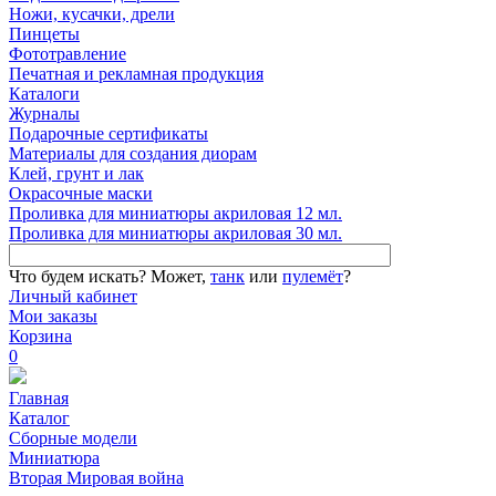
Ножи, кусачки, дрели
Пинцеты
Фототравление
Печатная и рекламная продукция
Каталоги
Журналы
Подарочные сертификаты
Материалы для создания диорам
Клей, грунт и лак
Окрасочные маски
Проливка для миниатюры акриловая 12 мл.
Проливка для миниатюры акриловая 30 мл.
Что будем искать?
Может,
танк
или
пулемёт
?
Личный кабинет
Мои заказы
Корзина
0
Главная
Каталог
Сборные модели
Миниатюра
Вторая Мировая война