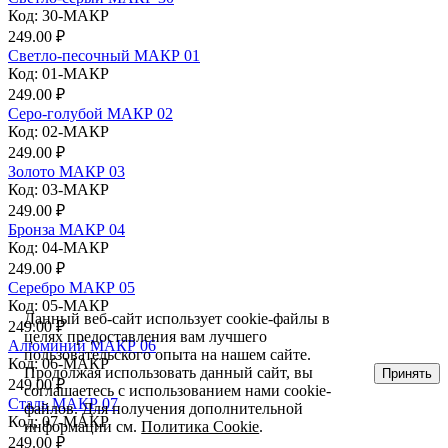
Код: 30-МАКР
249.00 ₽
Светло-песочный МАКР 01
Код: 01-МАКР
249.00 ₽
Серо-голубой МАКР 02
Код: 02-МАКР
249.00 ₽
Золото МАКР 03
Код: 03-МАКР
249.00 ₽
Бронза МАКР 04
Код: 04-МАКР
249.00 ₽
Серебро МАКР 05
Код: 05-МАКР
Данный веб-сайт использует cookie-файлы в
249.00 ₽
целях предоставления вам лучшего
Алюминий МАКР 06
пользовательского опыта на нашем сайте.
Код: 06-МАКР
Продолжая использовать данный сайт, вы
Принять
249.00 ₽
соглашаетесь с использованием нами cookie-
Сталь МАКР 07
файлов. Для получения дополнительной
Код: 07-МАКР
информации см.
Политика Cookie
.
249.00 ₽