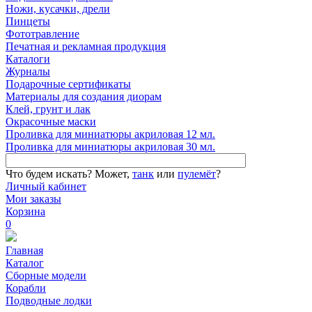
Ножи, кусачки, дрели
Пинцеты
Фототравление
Печатная и рекламная продукция
Каталоги
Журналы
Подарочные сертификаты
Материалы для создания диорам
Клей, грунт и лак
Окрасочные маски
Проливка для миниатюры акриловая 12 мл.
Проливка для миниатюры акриловая 30 мл.
Что будем искать?
Может,
танк
или
пулемёт
?
Личный кабинет
Мои заказы
Корзина
0
Главная
Каталог
Сборные модели
Корабли
Подводные лодки