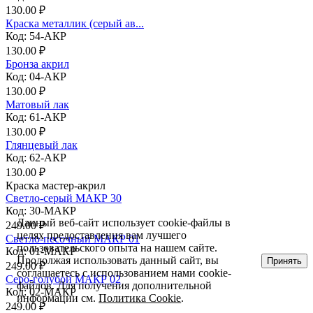
130.00 ₽
Краска металлик (серый ав...
Код: 54-АКР
130.00 ₽
Бронза акрил
Код: 04-АКР
130.00 ₽
Матовый лак
Код: 61-АКР
130.00 ₽
Глянцевый лак
Код: 62-АКР
130.00 ₽
Краска мастер-акрил
Светло-серый МАКР 30
Код: 30-МАКР
Данный веб-сайт использует cookie-файлы в
249.00 ₽
целях предоставления вам лучшего
Светло-песочный МАКР 01
пользовательского опыта на нашем сайте.
Код: 01-МАКР
Продолжая использовать данный сайт, вы
Принять
249.00 ₽
соглашаетесь с использованием нами cookie-
Серо-голубой МАКР 02
файлов. Для получения дополнительной
Код: 02-МАКР
информации см.
Политика Cookie
.
249.00 ₽