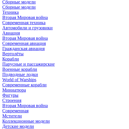
Сборные модели
Сборные модели
Техника
Вторая Мировая война
Современная техника
Автомобили и грузовики
Авиация
Вторая Мировая война
Современная авиация
Гражданская авиация
Вертолёты
Корабли
Парусные и пассажирские
Военные корабли
Подводные лодки
World of Warships
Современные корабли
Миниатюра
Фигуры
Строения
Вторая Мировая война
Современная
Мстители
Коллекционные модели
Детские модели