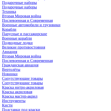
Подарочные наборы
Подарочные наборы
Техника
Вторая Мировая война
Послевоенная и Современная
Военные автомобили и грузовики
Корабли
Парусные и пассажирские
Военные корабли
Подводные лодки
Великие противостояния
Авиация
Вторая Мировая война
Послевоенная и Современная
Гражданская авиация
Вертолёты
Новинки
Сопутствующие товары
Сопутствующие товары
Краска нитро-акриловая
Краска акриловая
Краска мастер-акрил
Инструменты
Кисти
Подставки под краски