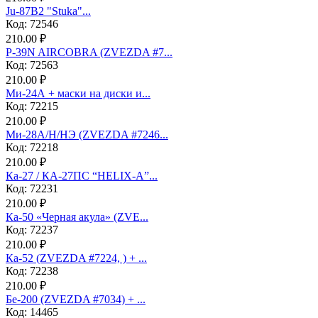
Ju-87B2 "Stuka"...
Код: 72546
210.00 ₽
P-39N AIRCOBRA (ZVEZDA #7...
Код: 72563
210.00 ₽
Ми-24А + маски на диски и...
Код: 72215
210.00 ₽
Ми-28А/Н/НЭ (ZVEZDA #7246...
Код: 72218
210.00 ₽
Ка-27 / КА-27ПС “HELIX-A”...
Код: 72231
210.00 ₽
Ка-50 «Черная акула» (ZVE...
Код: 72237
210.00 ₽
Ка-52 (ZVEZDA #7224, ) + ...
Код: 72238
210.00 ₽
Бе-200 (ZVEZDA #7034) + ...
Код: 14465