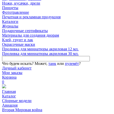
Ножи, кусачки, дрели
Пинцеты
Фототравление
Печатная и рекламная продукция
Каталоги
Журналы
Подарочные сертификаты
Материалы для создания диорам
Клей, грунт и лак
Окрасочные маски
Проливка для миниатюры акриловая 12 мл.
Проливка для миниатюры акриловая 30 мл.
Что будем искать?
Может,
танк
или
пулемёт
?
Личный кабинет
Мои заказы
Корзина
0
Главная
Каталог
Сборные модели
Авиация
Вторая Мировая война