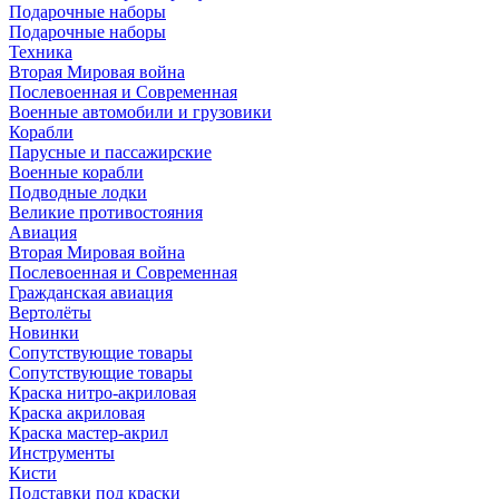
Подарочные наборы
Подарочные наборы
Техника
Вторая Мировая война
Послевоенная и Современная
Военные автомобили и грузовики
Корабли
Парусные и пассажирские
Военные корабли
Подводные лодки
Великие противостояния
Авиация
Вторая Мировая война
Послевоенная и Современная
Гражданская авиация
Вертолёты
Новинки
Сопутствующие товары
Сопутствующие товары
Краска нитро-акриловая
Краска акриловая
Краска мастер-акрил
Инструменты
Кисти
Подставки под краски