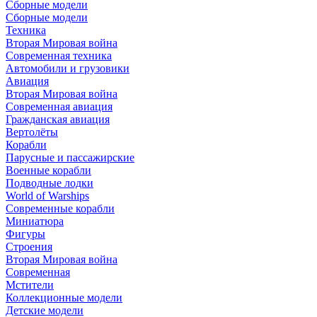
Сборные модели
Сборные модели
Техника
Вторая Мировая война
Современная техника
Автомобили и грузовики
Авиация
Вторая Мировая война
Современная авиация
Гражданская авиация
Вертолёты
Корабли
Парусные и пассажирские
Военные корабли
Подводные лодки
World of Warships
Современные корабли
Миниатюра
Фигуры
Строения
Вторая Мировая война
Современная
Мстители
Коллекционные модели
Детские модели