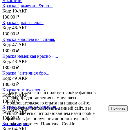
В корзине
Краска "ржавчина&quo...
Код: 10-АКР
130.00 ₽
Краска ярко-зеленая.
Код: 46-АКР
130.00 ₽
Краска королевская синяя.
Код: 47-АКР
130.00 ₽
Краска немецкая красно - ...
Код: 48-АКР
130.00 ₽
Краска "античная бро...
Код: 49-АКР
130.00 ₽
Краска темно-зеленая
Данный веб-сайт использует cookie-файлы в
Код: 51-АКР
целях предоставления вам лучшего
130.00 ₽
пользовательского опыта на нашем сайте.
Краска металлик (серый ав...
Продолжая использовать данный сайт, вы
Принять
Код: 54-АКР
соглашаетесь с использованием нами cookie-
130.00 ₽
файлов. Для получения дополнительной
Бронза акрил
информации см.
Политика Cookie
.
Код: 04-АКР