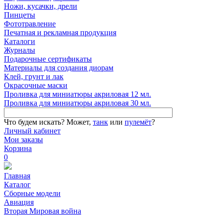
Ножи, кусачки, дрели
Пинцеты
Фототравление
Печатная и рекламная продукция
Каталоги
Журналы
Подарочные сертификаты
Материалы для создания диорам
Клей, грунт и лак
Окрасочные маски
Проливка для миниатюры акриловая 12 мл.
Проливка для миниатюры акриловая 30 мл.
Что будем искать?
Может,
танк
или
пулемёт
?
Личный кабинет
Мои заказы
Корзина
0
Главная
Каталог
Сборные модели
Авиация
Вторая Мировая война