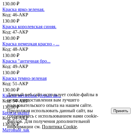
130.00 ₽
Краска ярко-зеленая.
Код: 46-АКР
130.00 ₽
Краска королевская синяя.
Код: 47-АКР
130.00 ₽
Краска немецкая красно - ...
Код: 48-АКР
130.00 ₽
Краска "античная бро...
Код: 49-АКР
130.00 ₽
Краска темно-зеленая
Код: 51-АКР
130.00 ₽
Данный веб-сайт использует cookie-файлы в
Краска металлик (серый ав...
целях предоставления вам лучшего
Код: 54-АКР
пользовательского опыта на нашем сайте.
130.00 ₽
Продолжая использовать данный сайт, вы
Принять
Бронза акрил
соглашаетесь с использованием нами cookie-
Код: 04-АКР
файлов. Для получения дополнительной
130.00 ₽
информации см.
Политика Cookie
.
Матовый лак