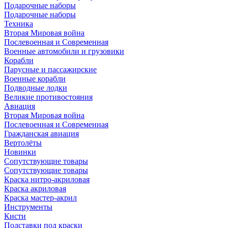
Подарочные наборы
Подарочные наборы
Техника
Вторая Мировая война
Послевоенная и Современная
Военные автомобили и грузовики
Корабли
Парусные и пассажирские
Военные корабли
Подводные лодки
Великие противостояния
Авиация
Вторая Мировая война
Послевоенная и Современная
Гражданская авиация
Вертолёты
Новинки
Сопутствующие товары
Сопутствующие товары
Краска нитро-акриловая
Краска акриловая
Краска мастер-акрил
Инструменты
Кисти
Подставки под краски