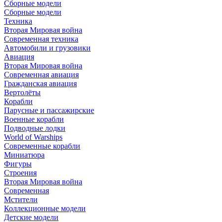
Сборные модели
Сборные модели
Техника
Вторая Мировая война
Современная техника
Автомобили и грузовики
Авиация
Вторая Мировая война
Современная авиация
Гражданская авиация
Вертолёты
Корабли
Парусные и пассажирские
Военные корабли
Подводные лодки
World of Warships
Современные корабли
Миниатюра
Фигуры
Строения
Вторая Мировая война
Современная
Мстители
Коллекционные модели
Детские модели