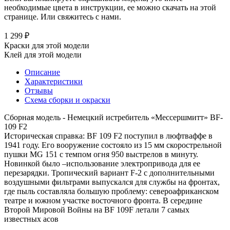
необходимые цвета в инструкции, ее можно скачать на этой
странице. Или свяжитесь с нами.
1 299 ₽
Краски для этой модели
Клей для этой модели
Описание
Характеристики
Отзывы
Схема сборки и окраски
Сборная модель - Немецкий истребитель «Мессершмитт» BF-
109 F2
Историческая справка: BF 109 F2 поступил в люфтваффе в
1941 году. Его вооружение состояло из 15 мм скорострельной
пушки MG 151 с темпом огня 950 выстрелов в минуту.
Новинкой было –использование электропривода для ее
перезарядки. Тропический вариант F-2 с дополнительными
воздушными фильтрами выпускался для службы на фронтах,
где пыль составляла большую проблему: североафриканском
театре и южном участке восточного фронта. В середине
Второй Мировой Войны на BF 109F летали 7 самых
известных асов