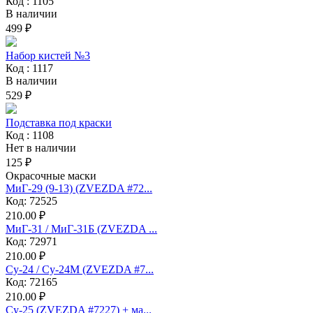
Код : 1105
В наличии
499 ₽
Набор кистей №3
Код : 1117
В наличии
529 ₽
Подставка под краски
Код : 1108
Нет в наличии
125 ₽
Окрасочные маски
МиГ-29 (9-13) (ZVEZDA #72...
Код: 72525
210.00 ₽
МиГ-31 / МиГ-31Б (ZVEZDA ...
Код: 72971
210.00 ₽
Су-24 / Су-24М (ZVEZDA #7...
Код: 72165
210.00 ₽
Су-25 (ZVEZDA #7227) + ма...