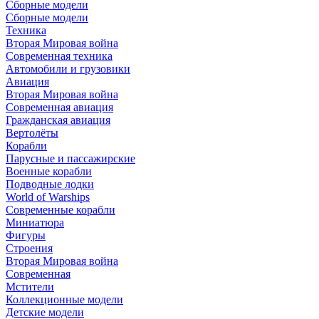
Сборные модели
Сборные модели
Техника
Вторая Мировая война
Современная техника
Автомобили и грузовики
Авиация
Вторая Мировая война
Современная авиация
Гражданская авиация
Вертолёты
Корабли
Парусные и пассажирские
Военные корабли
Подводные лодки
World of Warships
Современные корабли
Миниатюра
Фигуры
Строения
Вторая Мировая война
Современная
Мстители
Коллекционные модели
Детские модели