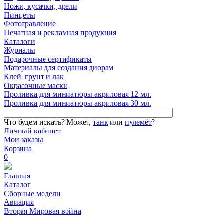
Ножи, кусачки, дрели
Пинцеты
Фототравление
Печатная и рекламная продукция
Каталоги
Журналы
Подарочные сертификаты
Материалы для создания диорам
Клей, грунт и лак
Окрасочные маски
Проливка для миниатюры акриловая 12 мл.
Проливка для миниатюры акриловая 30 мл.
Что будем искать?
Может,
танк
или
пулемёт
?
Личный кабинет
Мои заказы
Корзина
0
Главная
Каталог
Сборные модели
Авиация
Вторая Мировая война