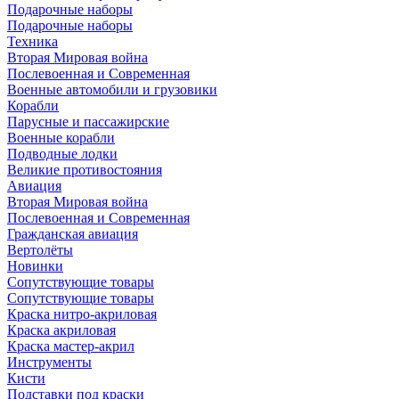
Подарочные наборы
Подарочные наборы
Техника
Вторая Мировая война
Послевоенная и Современная
Военные автомобили и грузовики
Корабли
Парусные и пассажирские
Военные корабли
Подводные лодки
Великие противостояния
Авиация
Вторая Мировая война
Послевоенная и Современная
Гражданская авиация
Вертолёты
Новинки
Сопутствующие товары
Сопутствующие товары
Краска нитро-акриловая
Краска акриловая
Краска мастер-акрил
Инструменты
Кисти
Подставки под краски