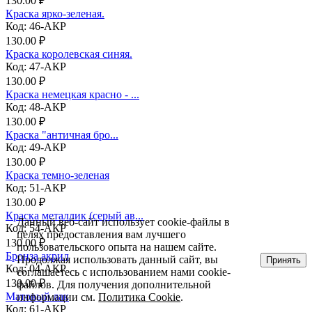
130.00 ₽
Краска ярко-зеленая.
Код: 46-АКР
130.00 ₽
Краска королевская синяя.
Код: 47-АКР
130.00 ₽
Краска немецкая красно - ...
Код: 48-АКР
130.00 ₽
Краска "античная бро...
Код: 49-АКР
130.00 ₽
Краска темно-зеленая
Код: 51-АКР
130.00 ₽
Краска металлик (серый ав...
Данный веб-сайт использует cookie-файлы в
Код: 54-АКР
целях предоставления вам лучшего
130.00 ₽
пользовательского опыта на нашем сайте.
Бронза акрил
Продолжая использовать данный сайт, вы
Принять
Код: 04-АКР
соглашаетесь с использованием нами cookie-
130.00 ₽
файлов. Для получения дополнительной
Матовый лак
информации см.
Политика Cookie
.
Код: 61-АКР