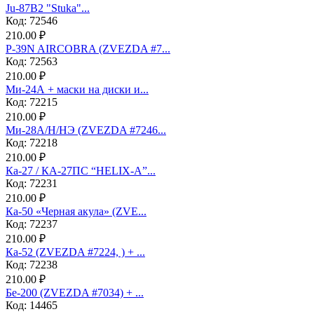
Ju-87B2 "Stuka"...
Код: 72546
210.00 ₽
P-39N AIRCOBRA (ZVEZDA #7...
Код: 72563
210.00 ₽
Ми-24А + маски на диски и...
Код: 72215
210.00 ₽
Ми-28А/Н/НЭ (ZVEZDA #7246...
Код: 72218
210.00 ₽
Ка-27 / КА-27ПС “HELIX-A”...
Код: 72231
210.00 ₽
Ка-50 «Черная акула» (ZVE...
Код: 72237
210.00 ₽
Ка-52 (ZVEZDA #7224, ) + ...
Код: 72238
210.00 ₽
Бе-200 (ZVEZDA #7034) + ...
Код: 14465