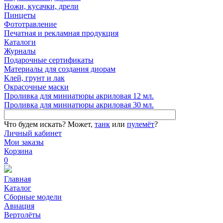
Ножи, кусачки, дрели
Пинцеты
Фототравление
Печатная и рекламная продукция
Каталоги
Журналы
Подарочные сертификаты
Материалы для создания диорам
Клей, грунт и лак
Окрасочные маски
Проливка для миниатюры акриловая 12 мл.
Проливка для миниатюры акриловая 30 мл.
Что будем искать?
Может,
танк
или
пулемёт
?
Личный кабинет
Мои заказы
Корзина
0
Главная
Каталог
Сборные модели
Авиация
Вертолёты