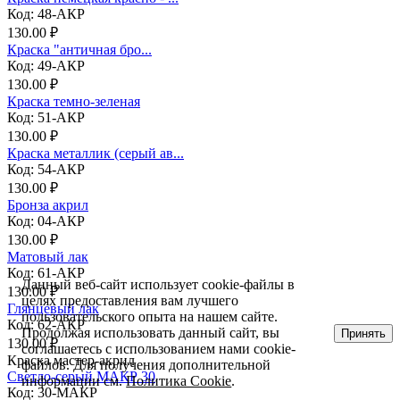
Код: 48-АКР
130.00 ₽
Краска "античная бро...
Код: 49-АКР
130.00 ₽
Краска темно-зеленая
Код: 51-АКР
130.00 ₽
Краска металлик (серый ав...
Код: 54-АКР
130.00 ₽
Бронза акрил
Код: 04-АКР
130.00 ₽
Матовый лак
Код: 61-АКР
Данный веб-сайт использует cookie-файлы в
130.00 ₽
целях предоставления вам лучшего
Глянцевый лак
пользовательского опыта на нашем сайте.
Код: 62-АКР
Продолжая использовать данный сайт, вы
Принять
130.00 ₽
соглашаетесь с использованием нами cookie-
Краска мастер-акрил
файлов. Для получения дополнительной
Светло-серый МАКР 30
информации см.
Политика Cookie
.
Код: 30-МАКР