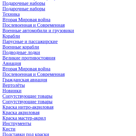
Подарочные наборы
Подарочные наборы
Техника
Вторая Мировая война
Послевоенная и Современная
Военные автомобили и грузовики
Корабли
Парусные и пассажирские
Военные корабли
Подводные лодки
Великие противостояния
Авиация
Вторая Мировая война
Послевоенная и Современная
Гражданская авиация
Вертолёты
Новинки
Сопутствующие товары
Сопутствующие товары
Краска нитро-акриловая
Краска акриловая
Краска мастер-акрил
Инструменты
Кисти
Подставки под краски