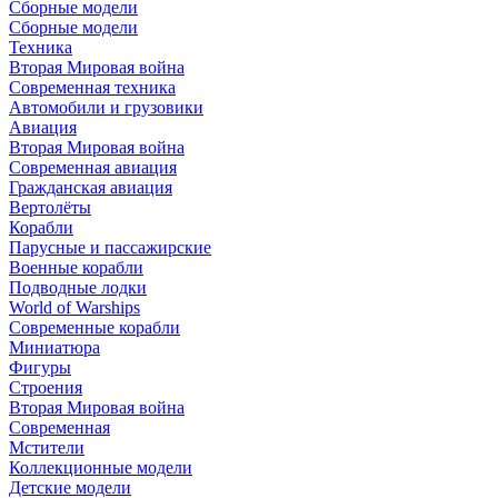
Сборные модели
Сборные модели
Техника
Вторая Мировая война
Современная техника
Автомобили и грузовики
Авиация
Вторая Мировая война
Современная авиация
Гражданская авиация
Вертолёты
Корабли
Парусные и пассажирские
Военные корабли
Подводные лодки
World of Warships
Современные корабли
Миниатюра
Фигуры
Строения
Вторая Мировая война
Современная
Мстители
Коллекционные модели
Детские модели