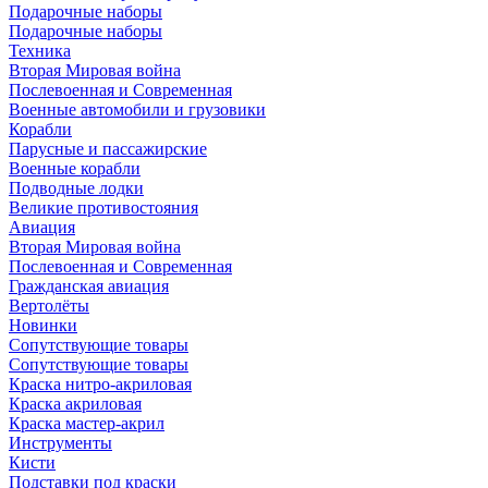
Подарочные наборы
Подарочные наборы
Техника
Вторая Мировая война
Послевоенная и Современная
Военные автомобили и грузовики
Корабли
Парусные и пассажирские
Военные корабли
Подводные лодки
Великие противостояния
Авиация
Вторая Мировая война
Послевоенная и Современная
Гражданская авиация
Вертолёты
Новинки
Сопутствующие товары
Сопутствующие товары
Краска нитро-акриловая
Краска акриловая
Краска мастер-акрил
Инструменты
Кисти
Подставки под краски