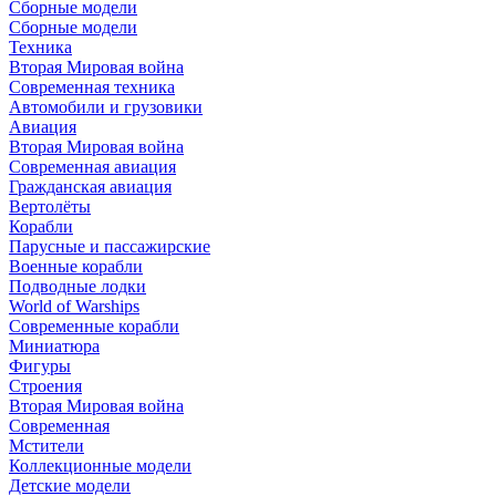
Сборные модели
Сборные модели
Техника
Вторая Мировая война
Современная техника
Автомобили и грузовики
Авиация
Вторая Мировая война
Современная авиация
Гражданская авиация
Вертолёты
Корабли
Парусные и пассажирские
Военные корабли
Подводные лодки
World of Warships
Современные корабли
Миниатюра
Фигуры
Строения
Вторая Мировая война
Современная
Мстители
Коллекционные модели
Детские модели