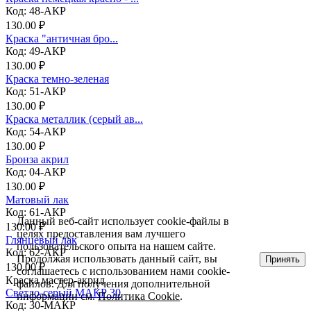
Код: 48-АКР
130.00 ₽
Краска "античная бро...
Код: 49-АКР
130.00 ₽
Краска темно-зеленая
Код: 51-АКР
130.00 ₽
Краска металлик (серый ав...
Код: 54-АКР
130.00 ₽
Бронза акрил
Код: 04-АКР
130.00 ₽
Матовый лак
Код: 61-АКР
Данный веб-сайт использует cookie-файлы в
130.00 ₽
целях предоставления вам лучшего
Глянцевый лак
пользовательского опыта на нашем сайте.
Код: 62-АКР
Продолжая использовать данный сайт, вы
Принять
130.00 ₽
соглашаетесь с использованием нами cookie-
Краска мастер-акрил
файлов. Для получения дополнительной
Светло-серый МАКР 30
информации см.
Политика Cookie
.
Код: 30-МАКР