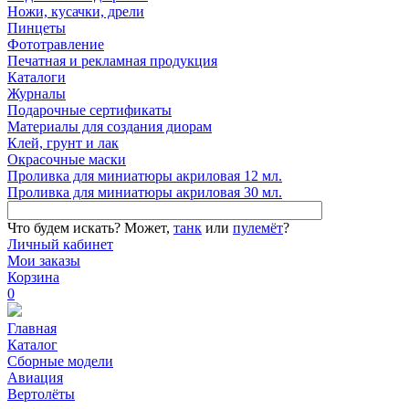
Ножи, кусачки, дрели
Пинцеты
Фототравление
Печатная и рекламная продукция
Каталоги
Журналы
Подарочные сертификаты
Материалы для создания диорам
Клей, грунт и лак
Окрасочные маски
Проливка для миниатюры акриловая 12 мл.
Проливка для миниатюры акриловая 30 мл.
Что будем искать?
Может,
танк
или
пулемёт
?
Личный кабинет
Мои заказы
Корзина
0
Главная
Каталог
Сборные модели
Авиация
Вертолёты