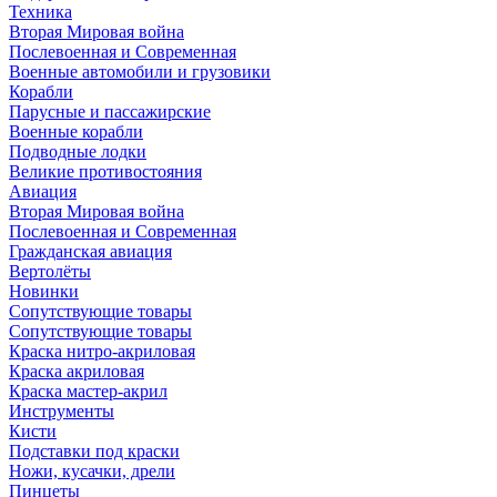
Техника
Вторая Мировая война
Послевоенная и Современная
Военные автомобили и грузовики
Корабли
Парусные и пассажирские
Военные корабли
Подводные лодки
Великие противостояния
Авиация
Вторая Мировая война
Послевоенная и Современная
Гражданская авиация
Вертолёты
Новинки
Сопутствующие товары
Сопутствующие товары
Краска нитро-акриловая
Краска акриловая
Краска мастер-акрил
Инструменты
Кисти
Подставки под краски
Ножи, кусачки, дрели
Пинцеты