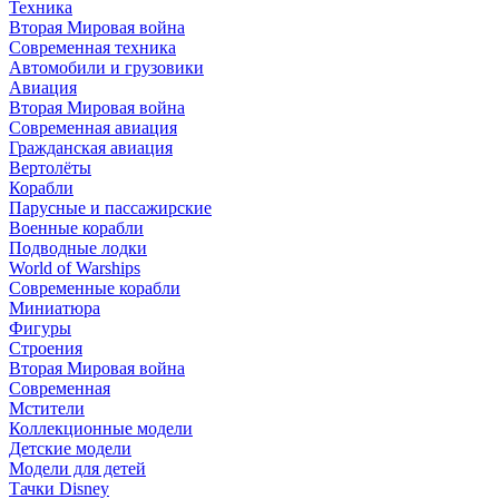
Техника
Вторая Мировая война
Современная техника
Автомобили и грузовики
Авиация
Вторая Мировая война
Современная авиация
Гражданская авиация
Вертолёты
Корабли
Парусные и пассажирские
Военные корабли
Подводные лодки
World of Warships
Современные корабли
Миниатюра
Фигуры
Строения
Вторая Мировая война
Современная
Мстители
Коллекционные модели
Детские модели
Модели для детей
Тачки Disney