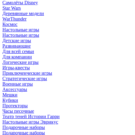
Самолёты Disney
Star Wars
Деревянные модели
WarThunder
Космос
Настольные игры
Настольные игры
Детские игры
Развивающие
Для всей семьи
Для компании
Логические игры
Игры-квесты
Приключенческие игры
Стратегические игры
Военные игры
Аксессуары
Мешки
Кубики
Протекторы
Часы песочные
Театр теней Истории Гарри
Настольные игры Эврикус
Подарочные наборы
Подарочные наборы