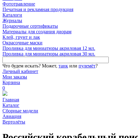
Фототравление
Печатная и рекламная продукция
Каталоги
Журналы
Подарочные сертификаты
Материалы для создания диорам
Клей, грунт и лак
Окрасочные маски
Проливка для миниатюры акриловая 12 мл.
Проливка для миниатюры акриловая 30 мл.
Что будем искать?
Может,
танк
или
пулемёт
?
Личный кабинет
Мои заказы
Корзина
0
Главная
Каталог
Сборные модели
Авиация
Вертолёты
Российский корабельный поис