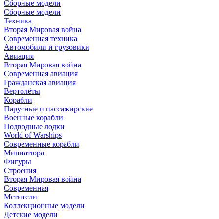
Сборные модели
Сборные модели
Техника
Вторая Мировая война
Современная техника
Автомобили и грузовики
Авиация
Вторая Мировая война
Современная авиация
Гражданская авиация
Вертолёты
Корабли
Парусные и пассажирские
Военные корабли
Подводные лодки
World of Warships
Современные корабли
Миниатюра
Фигуры
Строения
Вторая Мировая война
Современная
Мстители
Коллекционные модели
Детские модели