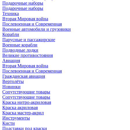
Подарочные наборы
Подарочные наборы
Техника
Вторая Мировая война
Послевоенная и Современная
Военные автомобили и грузовики
Корабли
Парусные и пассажирские
Военные корабли
Подводные лодки
Великие противостояния
Авиация
Вторая Мировая война
Послевоенная и Современная
Гражданская авиация
Вертолёты
Новинки
Сопутствующие товары
Сопутствующие товары
Краска нитро-акриловая
Краска акриловая
Краска мастер-акрил
Инструменты
Кисти
Подставки под краски