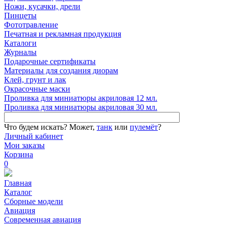
Ножи, кусачки, дрели
Пинцеты
Фототравление
Печатная и рекламная продукция
Каталоги
Журналы
Подарочные сертификаты
Материалы для создания диорам
Клей, грунт и лак
Окрасочные маски
Проливка для миниатюры акриловая 12 мл.
Проливка для миниатюры акриловая 30 мл.
Что будем искать?
Может,
танк
или
пулемёт
?
Личный кабинет
Мои заказы
Корзина
0
Главная
Каталог
Сборные модели
Авиация
Современная авиация