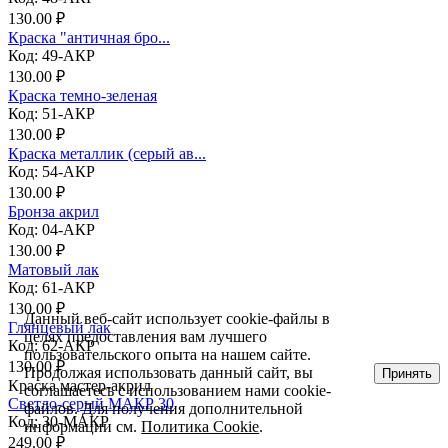
130.00 ₽
Краска "античная бро...
Код: 49-АКР
130.00 ₽
Краска темно-зеленая
Код: 51-АКР
130.00 ₽
Краска металлик (серый ав...
Код: 54-АКР
130.00 ₽
Бронза акрил
Код: 04-АКР
130.00 ₽
Матовый лак
Код: 61-АКР
130.00 ₽
Данный веб-сайт использует cookie-файлы в
Глянцевый лак
целях предоставления вам лучшего
Код: 62-АКР
пользовательского опыта на нашем сайте.
130.00 ₽
Продолжая использовать данный сайт, вы
Принять
Краска мастер-акрил
соглашаетесь с использованием нами cookie-
Светло-серый МАКР 30
файлов. Для получения дополнительной
Код: 30-МАКР
информации см.
Политика Cookie
.
249.00 ₽