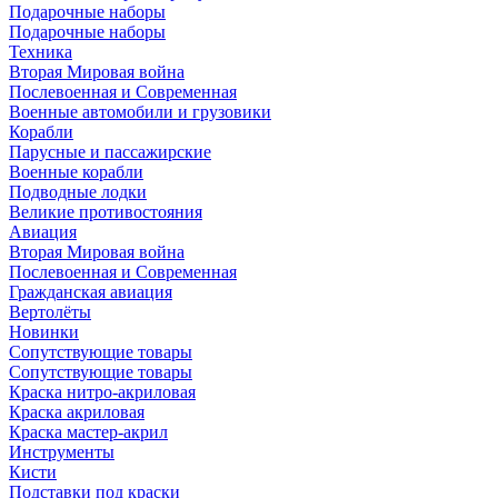
Подарочные наборы
Подарочные наборы
Техника
Вторая Мировая война
Послевоенная и Современная
Военные автомобили и грузовики
Корабли
Парусные и пассажирские
Военные корабли
Подводные лодки
Великие противостояния
Авиация
Вторая Мировая война
Послевоенная и Современная
Гражданская авиация
Вертолёты
Новинки
Сопутствующие товары
Сопутствующие товары
Краска нитро-акриловая
Краска акриловая
Краска мастер-акрил
Инструменты
Кисти
Подставки под краски