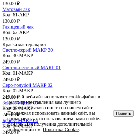
130.00 ₽
Матовый лак
Код: 61-АКР
130.00 ₽
Глянцевый лак
Код: 62-АКР
130.00 ₽
Краска мастер-акрил
Светло-серый МАКР 30
Код: 30-МАКР
249.00 ₽
Светло-песочный МАКР 01
Код: 01-МАКР
249.00 ₽
Серо-голубой МАКР 02
Код: 02-МАКР
Данный веб-сайт использует cookie-файлы в
249.00 ₽
целях предоставления вам лучшего
Золото МАКР 03
пользовательского опыта на нашем сайте.
Код: 03-МАКР
Продолжая использовать данный сайт, вы
Принять
249.00 ₽
соглашаетесь с использованием нами cookie-
Бронза МАКР 04
файлов. Для получения дополнительной
Код: 04-МАКР
информации см.
Политика Cookie
.
249.00 ₽