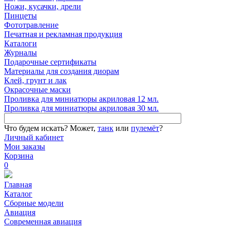
Ножи, кусачки, дрели
Пинцеты
Фототравление
Печатная и рекламная продукция
Каталоги
Журналы
Подарочные сертификаты
Материалы для создания диорам
Клей, грунт и лак
Окрасочные маски
Проливка для миниатюры акриловая 12 мл.
Проливка для миниатюры акриловая 30 мл.
Что будем искать?
Может,
танк
или
пулемёт
?
Личный кабинет
Мои заказы
Корзина
0
Главная
Каталог
Сборные модели
Авиация
Современная авиация