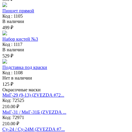
Пинцет прямой
Код : 1105
В наличии
499 ₽
Набор кистей №3
Код : 1117
В наличии
529 ₽
Подставка под краски
Код : 1108
Нет в наличии
125 ₽
Окрасочные маски
МиГ-29 (9-13) (ZVEZDA #72...
Код: 72525
210.00 ₽
МиГ-31 / МиГ-31Б (ZVEZDA ...
Код: 72971
210.00 ₽
Су-24 / Су-24М (ZVEZDA #7...