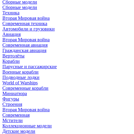
Сборные модели
Сборные модели
Техника
Вторая Мировая война
Современная техника
Автомобили и грузовики
Авиация
Вторая Мировая война
Современная авиация
Гражданская авиация
Вертолёты
Корабли
Парусные и пассажирские
Военные корабли
Подводные лодки
World of Warships
Современные корабли
Миниатюра
Фигуры
Строения
Вторая Мировая война
Современная
Мстители
Коллекционные модели
Детские модели