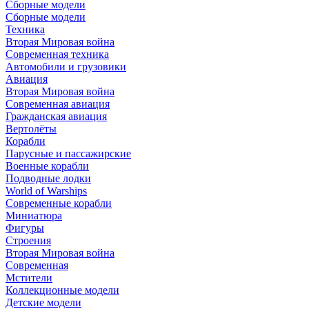
Сборные модели
Сборные модели
Техника
Вторая Мировая война
Современная техника
Автомобили и грузовики
Авиация
Вторая Мировая война
Современная авиация
Гражданская авиация
Вертолёты
Корабли
Парусные и пассажирские
Военные корабли
Подводные лодки
World of Warships
Современные корабли
Миниатюра
Фигуры
Строения
Вторая Мировая война
Современная
Мстители
Коллекционные модели
Детские модели