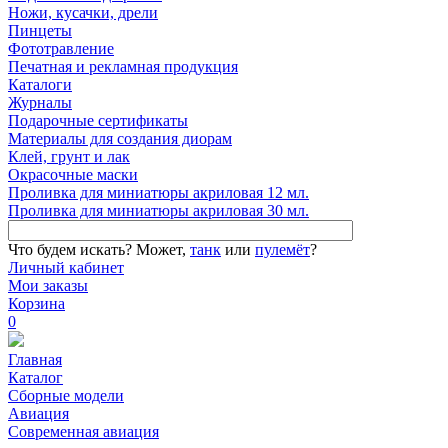
Ножи, кусачки, дрели
Пинцеты
Фототравление
Печатная и рекламная продукция
Каталоги
Журналы
Подарочные сертификаты
Материалы для создания диорам
Клей, грунт и лак
Окрасочные маски
Проливка для миниатюры акриловая 12 мл.
Проливка для миниатюры акриловая 30 мл.
Что будем искать?
Может,
танк
или
пулемёт
?
Личный кабинет
Мои заказы
Корзина
0
Главная
Каталог
Сборные модели
Авиация
Современная авиация