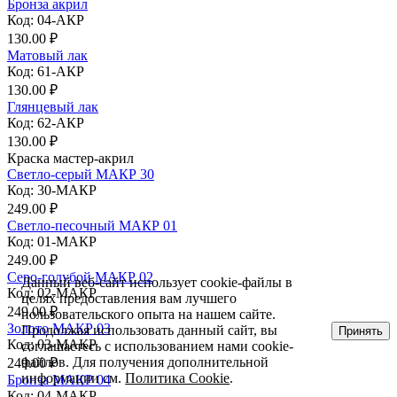
Бронза акрил
Код: 04-АКР
130.00 ₽
Матовый лак
Код: 61-АКР
130.00 ₽
Глянцевый лак
Код: 62-АКР
130.00 ₽
Краска мастер-акрил
Светло-серый МАКР 30
Код: 30-МАКР
249.00 ₽
Светло-песочный МАКР 01
Код: 01-МАКР
249.00 ₽
Серо-голубой МАКР 02
Данный веб-сайт использует cookie-файлы в
Код: 02-МАКР
целях предоставления вам лучшего
249.00 ₽
пользовательского опыта на нашем сайте.
Золото МАКР 03
Продолжая использовать данный сайт, вы
Принять
Код: 03-МАКР
соглашаетесь с использованием нами cookie-
файлов. Для получения дополнительной
249.00 ₽
информации см.
Политика Cookie
.
Бронза МАКР 04
Код: 04-МАКР