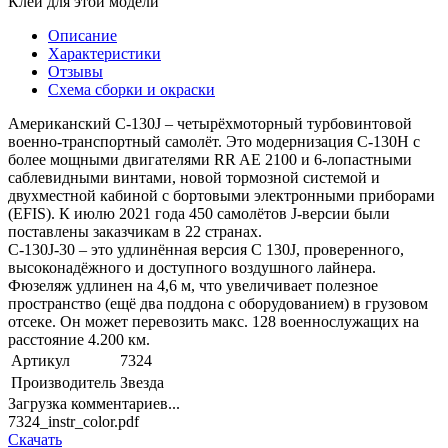
Клей для этой модели
Описание
Характеристики
Отзывы
Схема сборки и окраски
Американский C-130J – четырёхмоторный турбовинтовой
военно-транспортный самолёт. Это модернизация C-130H с
более мощными двигателями RR AE 2100 и 6-лопастными
саблевидными винтами, новой тормозной системой и
двухместной кабиной с бортовыми электронными приборами
(EFIS). К июлю 2021 года 450 самолётов J-версии были
поставлены заказчикам в 22 странах.
C-130J-30 – это удлинённая версия C 130J, проверенного,
высоконадёжного и доступного воздушного лайнера.
Фюзеляж удлинен на 4,6 м, что увеличивает полезное
пространство (ещё два поддона с оборудованием) в грузовом
отсеке. Он может перевозить макс. 128 военнослужащих на
расстояние 4.200 км.
Артикул
7324
Производитель
Звезда
Загрузка комментариев...
7324_instr_color.pdf
Скачать