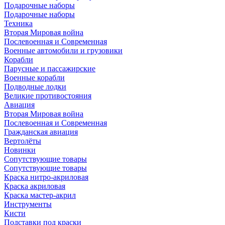
Подарочные наборы
Подарочные наборы
Техника
Вторая Мировая война
Послевоенная и Современная
Военные автомобили и грузовики
Корабли
Парусные и пассажирские
Военные корабли
Подводные лодки
Великие противостояния
Авиация
Вторая Мировая война
Послевоенная и Современная
Гражданская авиация
Вертолёты
Новинки
Сопутствующие товары
Сопутствующие товары
Краска нитро-акриловая
Краска акриловая
Краска мастер-акрил
Инструменты
Кисти
Подставки под краски