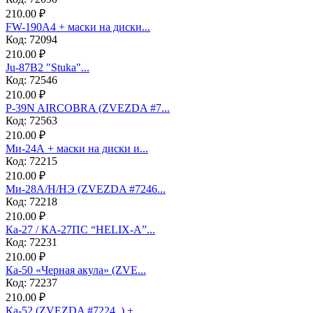
210.00 ₽
FW-190A4 + маски на диски...
Код: 72094
210.00 ₽
Ju-87B2 "Stuka"...
Код: 72546
210.00 ₽
P-39N AIRCOBRA (ZVEZDA #7...
Код: 72563
210.00 ₽
Ми-24А + маски на диски и...
Код: 72215
210.00 ₽
Ми-28А/Н/НЭ (ZVEZDA #7246...
Код: 72218
210.00 ₽
Ка-27 / КА-27ПС “HELIX-A”...
Код: 72231
210.00 ₽
Ка-50 «Черная акула» (ZVE...
Код: 72237
210.00 ₽
Ка-52 (ZVEZDA #7224, ) + ...