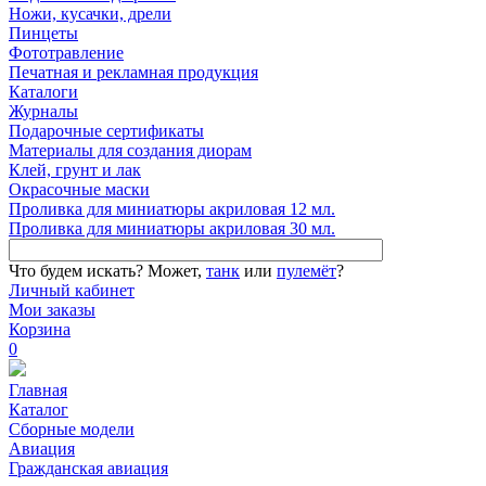
Ножи, кусачки, дрели
Пинцеты
Фототравление
Печатная и рекламная продукция
Каталоги
Журналы
Подарочные сертификаты
Материалы для создания диорам
Клей, грунт и лак
Окрасочные маски
Проливка для миниатюры акриловая 12 мл.
Проливка для миниатюры акриловая 30 мл.
Что будем искать?
Может,
танк
или
пулемёт
?
Личный кабинет
Мои заказы
Корзина
0
Главная
Каталог
Сборные модели
Авиация
Гражданская авиация