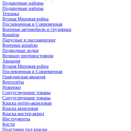
Подарочные наборы
Подарочные наборы
Техника
Вторая Мировая война
Послевоенная и Современная
Военные автомобили и грузовики
Корабли
Парусные и пассажирские
Военные корабли
Подводные лодки
Великие противостояния
Авиация
Вторая Мировая война
Послевоенная и Современная
Гражданская авиация
Вертолёты
Новинки
Сопутствующие товары
Сопутствующие товары
Краска нитро-акриловая
Краска акриловая
Краска мастер-акрил
Инструменты
Кисти
Подставки под краски