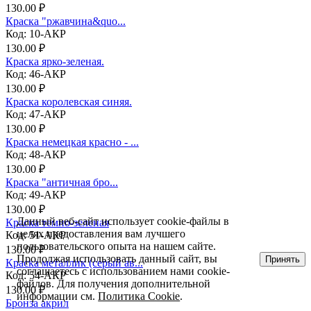
130.00 ₽
Краска "ржавчина&quo...
Код: 10-АКР
130.00 ₽
Краска ярко-зеленая.
Код: 46-АКР
130.00 ₽
Краска королевская синяя.
Код: 47-АКР
130.00 ₽
Краска немецкая красно - ...
Код: 48-АКР
130.00 ₽
Краска "античная бро...
Код: 49-АКР
130.00 ₽
Данный веб-сайт использует cookie-файлы в
Краска темно-зеленая
целях предоставления вам лучшего
Код: 51-АКР
пользовательского опыта на нашем сайте.
130.00 ₽
Продолжая использовать данный сайт, вы
Принять
Краска металлик (серый ав...
соглашаетесь с использованием нами cookie-
Код: 54-АКР
файлов. Для получения дополнительной
130.00 ₽
информации см.
Политика Cookie
.
Бронза акрил