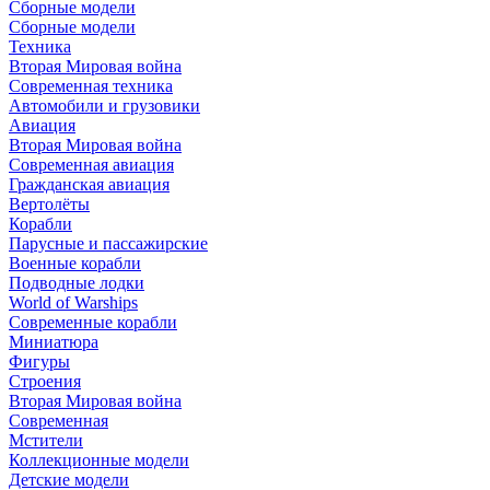
Сборные модели
Сборные модели
Техника
Вторая Мировая война
Современная техника
Автомобили и грузовики
Авиация
Вторая Мировая война
Современная авиация
Гражданская авиация
Вертолёты
Корабли
Парусные и пассажирские
Военные корабли
Подводные лодки
World of Warships
Современные корабли
Миниатюра
Фигуры
Строения
Вторая Мировая война
Современная
Мстители
Коллекционные модели
Детские модели