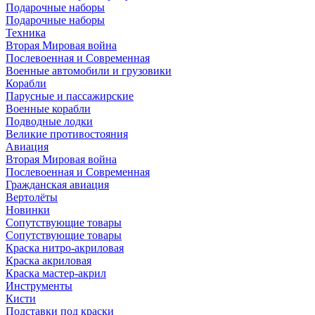
Подарочные наборы
Подарочные наборы
Техника
Вторая Мировая война
Послевоенная и Современная
Военные автомобили и грузовики
Корабли
Парусные и пассажирские
Военные корабли
Подводные лодки
Великие противостояния
Авиация
Вторая Мировая война
Послевоенная и Современная
Гражданская авиация
Вертолёты
Новинки
Сопутствующие товары
Сопутствующие товары
Краска нитро-акриловая
Краска акриловая
Краска мастер-акрил
Инструменты
Кисти
Подставки под краски