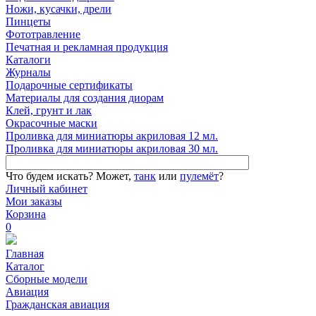
Ножи, кусачки, дрели
Пинцеты
Фототравление
Печатная и рекламная продукция
Каталоги
Журналы
Подарочные сертификаты
Материалы для создания диорам
Клей, грунт и лак
Окрасочные маски
Проливка для миниатюры акриловая 12 мл.
Проливка для миниатюры акриловая 30 мл.
Что будем искать?
Может,
танк
или
пулемёт
?
Личный кабинет
Мои заказы
Корзина
0
Главная
Каталог
Сборные модели
Авиация
Гражданская авиация