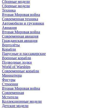
Сборные модели
Сборные модели
Техника
Вторая Мировая война
Современная техника
Автомобили и грузовики
Авиация
Вторая Мировая война
Современная авиация
Гражданская авиация
Вертолёты
Корабли
Парусные и пассажирские
Военные корабли
Подводные лодки
World of Warships
Современные корабли
Миниатюра
Фигуры
Строения
Вторая Мировая война
Современная
Мстители
Коллекционные модели
Детские модели