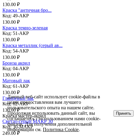
130.00 ₽
Краска "античная бро...
Код: 49-АКР
130.00 ₽
Краска темно-зеленая
Код: 51-АКР
130.00 ₽
Краска металлик (серый ав...
Код: 54-АКР
130.00 ₽
Бронза акрил
Код: 04-АКР
130.00 ₽
Матовый лак
Код: 61-АКР
130.00 ₽
Данный веб-сайт использует cookie-файлы в
Глянцевый лак
целях предоставления вам лучшего
Код: 62-АКР
пользовательского опыта на нашем сайте.
130.00 ₽
Продолжая использовать данный сайт, вы
Принять
Краска мастер-акрил
соглашаетесь с использованием нами cookie-
Светло-серый МАКР 30
файлов. Для получения дополнительной
Код: 30-МАКР
информации см.
Политика Cookie
.
249.00 ₽