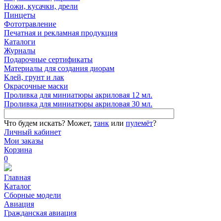
Ножи, кусачки, дрели
Пинцеты
Фототравление
Печатная и рекламная продукция
Каталоги
Журналы
Подарочные сертификаты
Материалы для создания диорам
Клей, грунт и лак
Окрасочные маски
Проливка для миниатюры акриловая 12 мл.
Проливка для миниатюры акриловая 30 мл.
Что будем искать?
Может,
танк
или
пулемёт
?
Личный кабинет
Мои заказы
Корзина
0
Главная
Каталог
Сборные модели
Авиация
Гражданская авиация