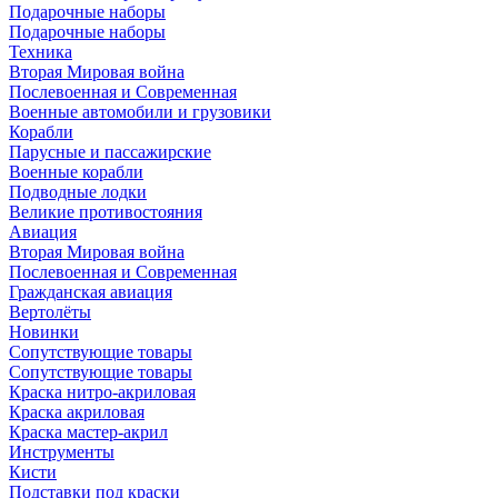
Подарочные наборы
Подарочные наборы
Техника
Вторая Мировая война
Послевоенная и Современная
Военные автомобили и грузовики
Корабли
Парусные и пассажирские
Военные корабли
Подводные лодки
Великие противостояния
Авиация
Вторая Мировая война
Послевоенная и Современная
Гражданская авиация
Вертолёты
Новинки
Сопутствующие товары
Сопутствующие товары
Краска нитро-акриловая
Краска акриловая
Краска мастер-акрил
Инструменты
Кисти
Подставки под краски