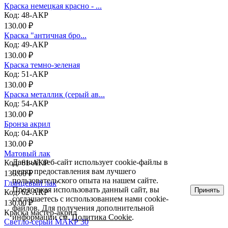
Краска немецкая красно - ...
Код: 48-АКР
130.00 ₽
Краска "античная бро...
Код: 49-АКР
130.00 ₽
Краска темно-зеленая
Код: 51-АКР
130.00 ₽
Краска металлик (серый ав...
Код: 54-АКР
130.00 ₽
Бронза акрил
Код: 04-АКР
130.00 ₽
Матовый лак
Данный веб-сайт использует cookie-файлы в
Код: 61-АКР
целях предоставления вам лучшего
130.00 ₽
пользовательского опыта на нашем сайте.
Глянцевый лак
Продолжая использовать данный сайт, вы
Принять
Код: 62-АКР
соглашаетесь с использованием нами cookie-
130.00 ₽
файлов. Для получения дополнительной
Краска мастер-акрил
информации см.
Политика Cookie
.
Светло-серый МАКР 30