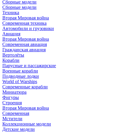
Сборные модели
Сборные модели
Техника
Вторая Мировая война
Современная техника
Автомобили и грузовики
Авиация
Вторая Мировая война
Современная авиация
Гражданская авиация
Вертолёты
Корабли
Парусные и пассажирские
Военные корабли
Подводные лодки
World of Warships
Современные корабли
Миниатюра
Фигуры
Строения
Вторая Мировая война
Современная
Мстители
Коллекционные модели
Детские модели