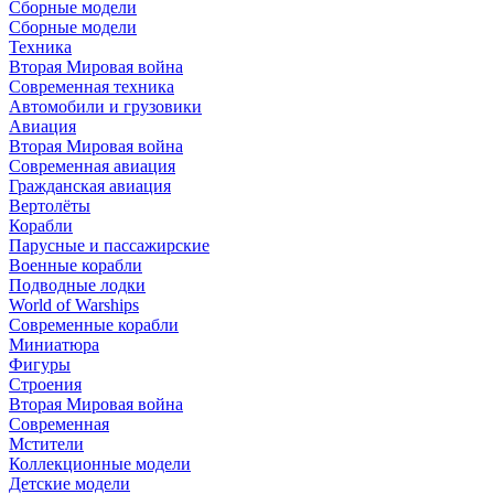
Сборные модели
Сборные модели
Техника
Вторая Мировая война
Современная техника
Автомобили и грузовики
Авиация
Вторая Мировая война
Современная авиация
Гражданская авиация
Вертолёты
Корабли
Парусные и пассажирские
Военные корабли
Подводные лодки
World of Warships
Современные корабли
Миниатюра
Фигуры
Строения
Вторая Мировая война
Современная
Мстители
Коллекционные модели
Детские модели