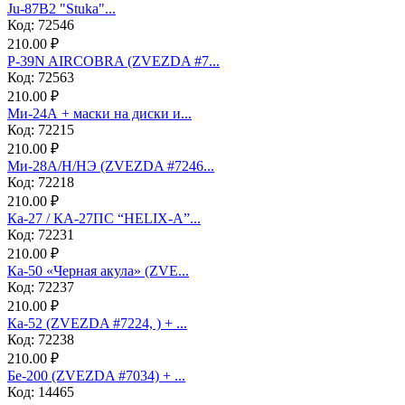
Ju-87B2 "Stuka"...
Код: 72546
210.00 ₽
P-39N AIRCOBRA (ZVEZDA #7...
Код: 72563
210.00 ₽
Ми-24А + маски на диски и...
Код: 72215
210.00 ₽
Ми-28А/Н/НЭ (ZVEZDA #7246...
Код: 72218
210.00 ₽
Ка-27 / КА-27ПС “HELIX-A”...
Код: 72231
210.00 ₽
Ка-50 «Черная акула» (ZVE...
Код: 72237
210.00 ₽
Ка-52 (ZVEZDA #7224, ) + ...
Код: 72238
210.00 ₽
Бе-200 (ZVEZDA #7034) + ...
Код: 14465