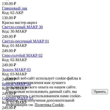
130.00 ₽
Глянцевый лак
Код: 62-АКР
130.00 ₽
Краска мастер-акрил
Светло-серый МАКР 30
Код: 30-МАКР
249.00 ₽
Светло-песочный МАКР 01
Код: 01-МАКР
249.00 ₽
Серо-голубой МАКР 02
Код: 02-МАКР
249.00 ₽
Золото МАКР 03
Код: 03-МАКР
Данный веб-сайт использует cookie-файлы в
249.00 ₽
целях предоставления вам лучшего
Бронза МАКР 04
пользовательского опыта на нашем сайте.
Код: 04-МАКР
Продолжая использовать данный сайт, вы
Принять
249.00 ₽
соглашаетесь с использованием нами cookie-
Серебро МАКР 05
файлов. Для получения дополнительной
Код: 05-МАКР
информации см.
Политика Cookie
.
249.00 ₽