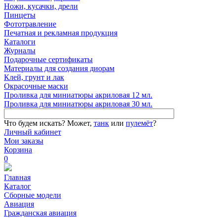
Ножи, кусачки, дрели
Пинцеты
Фототравление
Печатная и рекламная продукция
Каталоги
Журналы
Подарочные сертификаты
Материалы для создания диорам
Клей, грунт и лак
Окрасочные маски
Проливка для миниатюры акриловая 12 мл.
Проливка для миниатюры акриловая 30 мл.
Что будем искать?
Может,
танк
или
пулемёт
?
Личный кабинет
Мои заказы
Корзина
0
Главная
Каталог
Сборные модели
Авиация
Гражданская авиация