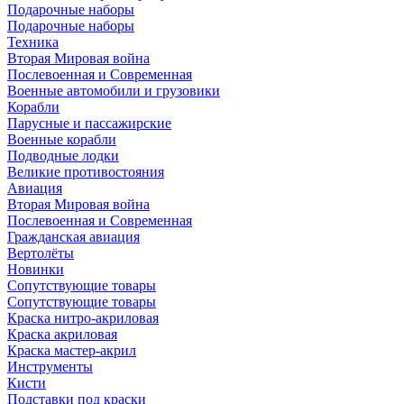
Подарочные наборы
Подарочные наборы
Техника
Вторая Мировая война
Послевоенная и Современная
Военные автомобили и грузовики
Корабли
Парусные и пассажирские
Военные корабли
Подводные лодки
Великие противостояния
Авиация
Вторая Мировая война
Послевоенная и Современная
Гражданская авиация
Вертолёты
Новинки
Сопутствующие товары
Сопутствующие товары
Краска нитро-акриловая
Краска акриловая
Краска мастер-акрил
Инструменты
Кисти
Подставки под краски