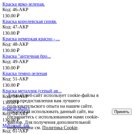
Краска ярко-зеленая.
Код: 46-АКР
130.00 ₽
Краска королевская синяя.
Код: 47-АКР
130.00 ₽
Краска немецкая красно - ...
Код: 48-АКР
130.00 ₽
Краска "античная бро...
Код: 49-АКР
130.00 ₽
Краска темно-зеленая
Код: 51-АКР
130.00 ₽
Краска металлик (серый ав...
Данный веб-сайт использует cookie-файлы в
Код: 54-АКР
целях предоставления вам лучшего
130.00 ₽
пользовательского опыта на нашем сайте.
Бронза акрил
Продолжая использовать данный сайт, вы
Принять
Код: 04-АКР
соглашаетесь с использованием нами cookie-
130.00 ₽
файлов. Для получения дополнительной
Матовый лак
информации см.
Политика Cookie
.
Код: 61-АКР