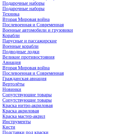
Подарочные наборы
Подарочные наборы
Техника
Вторая Мировая война
Послевоенная и Современная
Военные автомобили и грузовики
Корабли
Парусные и пассажирские
Военные корабли
Подводные лодки
Великие противостояния
Авиация
Вторая Мировая война
Послевоенная и Современная
Гражданская авиация
Вертолёты
Новинки
Сопутствующие товары
Сопутствующие товары
Краска нитро-акриловая
Краска акриловая
Краска мастер-акрил
Инструменты
Кисти
Подставки под краски