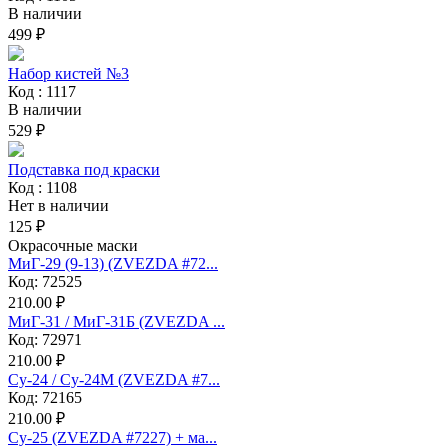
В наличии
499 ₽
Набор кистей №3
Код : 1117
В наличии
529 ₽
Подставка под краски
Код : 1108
Нет в наличии
125 ₽
Окрасочные маски
МиГ-29 (9-13) (ZVEZDA #72...
Код: 72525
210.00 ₽
МиГ-31 / МиГ-31Б (ZVEZDA ...
Код: 72971
210.00 ₽
Су-24 / Су-24М (ZVEZDA #7...
Код: 72165
210.00 ₽
Су-25 (ZVEZDA #7227) + ма...