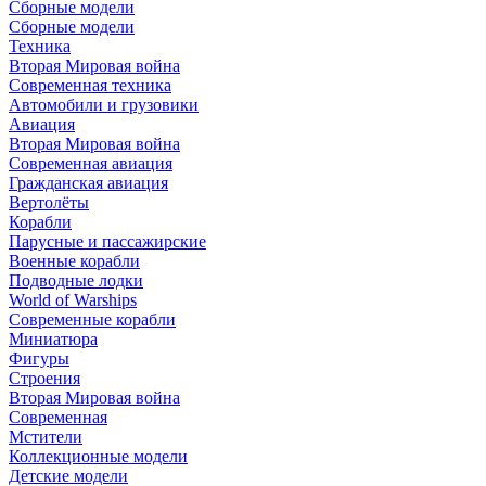
Сборные модели
Сборные модели
Техника
Вторая Мировая война
Современная техника
Автомобили и грузовики
Авиация
Вторая Мировая война
Современная авиация
Гражданская авиация
Вертолёты
Корабли
Парусные и пассажирские
Военные корабли
Подводные лодки
World of Warships
Современные корабли
Миниатюра
Фигуры
Строения
Вторая Мировая война
Современная
Мстители
Коллекционные модели
Детские модели