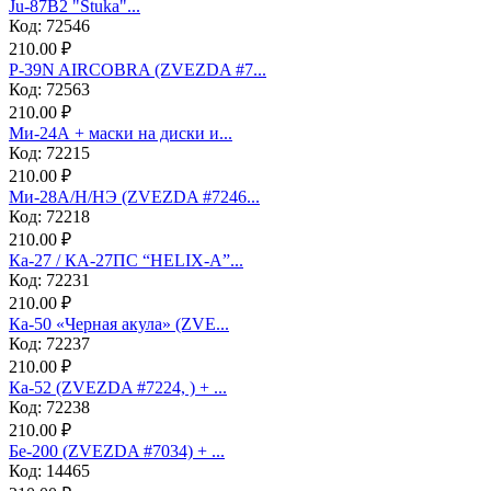
Ju-87B2 "Stuka"...
Код: 72546
210.00 ₽
P-39N AIRCOBRA (ZVEZDA #7...
Код: 72563
210.00 ₽
Ми-24А + маски на диски и...
Код: 72215
210.00 ₽
Ми-28А/Н/НЭ (ZVEZDA #7246...
Код: 72218
210.00 ₽
Ка-27 / КА-27ПС “HELIX-A”...
Код: 72231
210.00 ₽
Ка-50 «Черная акула» (ZVE...
Код: 72237
210.00 ₽
Ка-52 (ZVEZDA #7224, ) + ...
Код: 72238
210.00 ₽
Бе-200 (ZVEZDA #7034) + ...
Код: 14465