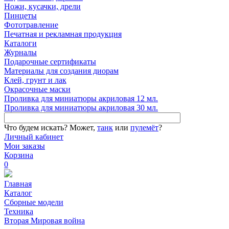
Ножи, кусачки, дрели
Пинцеты
Фототравление
Печатная и рекламная продукция
Каталоги
Журналы
Подарочные сертификаты
Материалы для создания диорам
Клей, грунт и лак
Окрасочные маски
Проливка для миниатюры акриловая 12 мл.
Проливка для миниатюры акриловая 30 мл.
Что будем искать?
Может,
танк
или
пулемёт
?
Личный кабинет
Мои заказы
Корзина
0
Главная
Каталог
Сборные модели
Техника
Вторая Мировая война