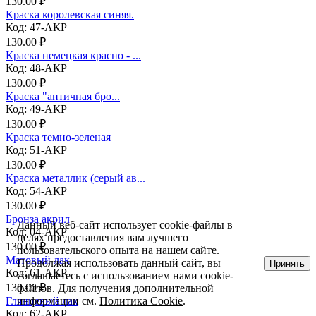
130.00 ₽
Краска королевская синяя.
Код: 47-АКР
130.00 ₽
Краска немецкая красно - ...
Код: 48-АКР
130.00 ₽
Краска "античная бро...
Код: 49-АКР
130.00 ₽
Краска темно-зеленая
Код: 51-АКР
130.00 ₽
Краска металлик (серый ав...
Код: 54-АКР
130.00 ₽
Бронза акрил
Данный веб-сайт использует cookie-файлы в
Код: 04-АКР
целях предоставления вам лучшего
130.00 ₽
пользовательского опыта на нашем сайте.
Матовый лак
Продолжая использовать данный сайт, вы
Принять
Код: 61-АКР
соглашаетесь с использованием нами cookie-
130.00 ₽
файлов. Для получения дополнительной
информации см.
Политика Cookie
.
Глянцевый лак
Код: 62-АКР