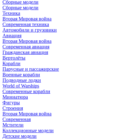
Сборные модели
Сборные модели
Техника
Вторая Мировая война
Современная техника
Автомобили и грузовики
Авиация
Вторая Мировая война
Современная авиация
Гражданская авиация
Вертолёты
Корабли
Парусные и пассажирские
Военные корабли
Подводные лодки
World of Warships
Современные корабли
Миниатюра
Фигуры
Строения
Вторая Мировая война
Современная
Мстители
Коллекционные модели
Детские модели