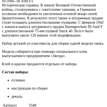
III (StuG III Ausf.F).
Историческая справка: В начале Великой Отечественной
войны, столкнувшись с советскими танками, в Германии
осознали необходимость увеличения огневой мощи своей
бронетехники. В результате этого танки и штурмовые орудия
стали оснащать длинноствольными пушками. С февраля 1942
г. начался выпуск штурмового орудия Sturmgeschutz III Ausf F
с длинноствольной 75-мм пушкой Stuck 40. Всего было
выпущено около 120 машин этой модификации.
Набор деталей из пластмассы для сборки одной модели танка.
Модель собирается при помощи специального клея,
выпускаемого предприятием «Звезда».
Клей и краски продаются отдельно от набора.
Состав набора:
отливки
инструкция по сборке
декаль
Артикул
3549