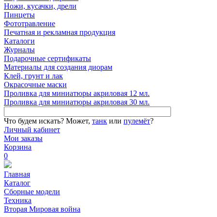
Ножи, кусачки, дрели
Пинцеты
Фототравление
Печатная и рекламная продукция
Каталоги
Журналы
Подарочные сертификаты
Материалы для создания диорам
Клей, грунт и лак
Окрасочные маски
Проливка для миниатюры акриловая 12 мл.
Проливка для миниатюры акриловая 30 мл.
Что будем искать?
Может,
танк
или
пулемёт
?
Личный кабинет
Мои заказы
Корзина
0
Главная
Каталог
Сборные модели
Техника
Вторая Мировая война