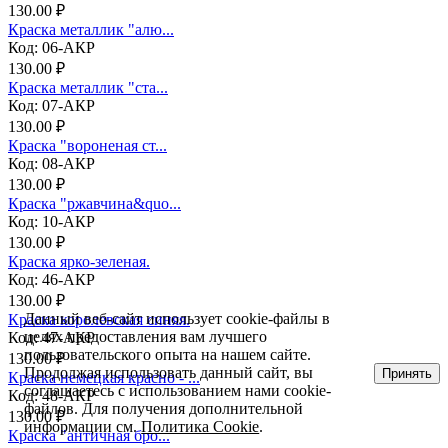
130.00 ₽
Краска металлик "алю...
Код: 06-АКР
130.00 ₽
Краска металлик "ста...
Код: 07-АКР
130.00 ₽
Краска "вороненая ст...
Код: 08-АКР
130.00 ₽
Краска "ржавчина&quo...
Код: 10-АКР
130.00 ₽
Краска ярко-зеленая.
Код: 46-АКР
130.00 ₽
Данный веб-сайт использует cookie-файлы в
Краска королевская синяя.
целях предоставления вам лучшего
Код: 47-АКР
пользовательского опыта на нашем сайте.
130.00 ₽
Продолжая использовать данный сайт, вы
Принять
Краска немецкая красно - ...
соглашаетесь с использованием нами cookie-
Код: 48-АКР
файлов. Для получения дополнительной
130.00 ₽
информации см.
Политика Cookie
.
Краска "античная бро...