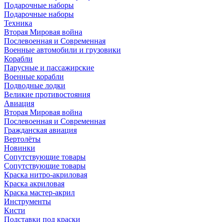
Подарочные наборы
Подарочные наборы
Техника
Вторая Мировая война
Послевоенная и Современная
Военные автомобили и грузовики
Корабли
Парусные и пассажирские
Военные корабли
Подводные лодки
Великие противостояния
Авиация
Вторая Мировая война
Послевоенная и Современная
Гражданская авиация
Вертолёты
Новинки
Сопутствующие товары
Сопутствующие товары
Краска нитро-акриловая
Краска акриловая
Краска мастер-акрил
Инструменты
Кисти
Подставки под краски