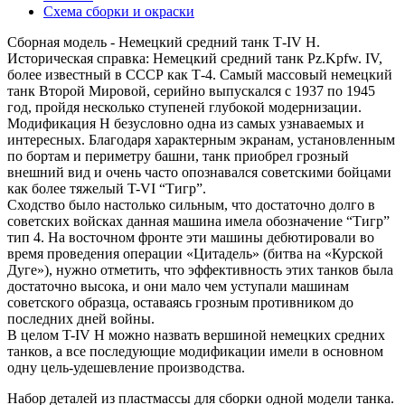
Схема сборки и окраски
Сборная модель - Немецкий средний танк Т-IV H.
Историческая справка: Немецкий средний танк Pz.Kpfw. IV,
более известный в СССР как Т-4. Самый массовый немецкий
танк Второй Мировой, серийно выпускался с 1937 по 1945
год, пройдя несколько ступеней глубокой модернизации.
Модификация Н безусловно одна из самых узнаваемых и
интересных. Благодаря характерным экранам, установленным
по бортам и периметру башни, танк приобрел грозный
внешний вид и очень часто опознавался советскими бойцами
как более тяжелый T-VI “Тигр”.
Сходство было настолько сильным, что достаточно долго в
советских войсках данная машина имела обозначение “Тигр”
тип 4. На восточном фронте эти машины дебютировали во
время проведения операции «Цитадель» (битва на «Курской
Дуге»), нужно отметить, что эффективность этих танков была
достаточно высока, и они мало чем уступали машинам
советского образца, оставаясь грозным противником до
последних дней войны.
В целом T-IV Н можно назвать вершиной немецких средних
танков, а все последующие модификации имели в основном
одну цель-удешевление производства.
Набор деталей из пластмассы для сборки одной модели танка.