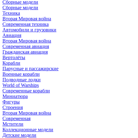
Сборные модели
Сборные модели
Техника
Вторая Мировая война
Современная техника
Автомобили и грузовики
Авиация
Вторая Мировая война
Современная авиация
Гражданская авиация
Вертолёты
Корабли
Парусные и пассажирские
Военные корабли
Подводные лодки
World of Warships
Современные корабли
Миниатюра
Фигуры
Строения
Вторая Мировая война
Современная
Мстители
Коллекционные модели
Детские модели