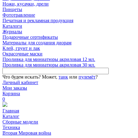
Ножи, кусачки, дрели
Пинцеты
Фототравление
Печатная и рекламная продукция
Каталоги
Журналы
Подарочные сертификаты
Материалы для создания диорам
Клей, грунт и лак
Окрасочные маски
Проливка для миниатюры акриловая 12 мл.
Проливка для миниатюры акриловая 30 мл.
Что будем искать?
Может,
танк
или
пулемёт
?
Личный кабинет
Мои заказы
Корзина
0
Главная
Каталог
Сборные модели
Техника
Вторая Мировая война