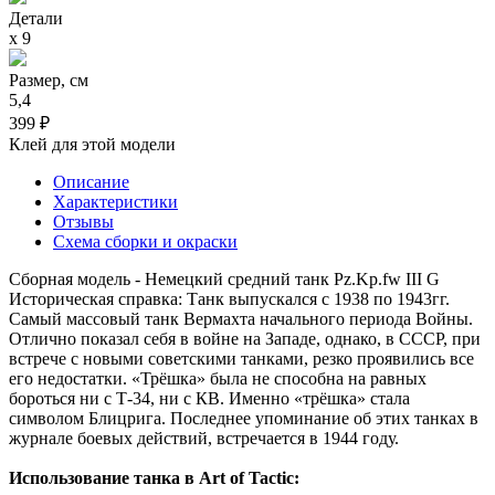
Детали
х 9
Размер, см
5,4
399 ₽
Клей для этой модели
Описание
Характеристики
Отзывы
Схема сборки и окраски
Сборная модель - Немецкий средний танк Pz.Kp.fw III G
Историческая справка: Танк выпускался с 1938 по 1943гг.
Самый массовый танк Вермахта начального периода Войны.
Отлично показал себя в войне на Западе, однако, в СССР, при
встрече с новыми советскими танками, резко проявились все
его недостатки. «Трёшка» была не способна на равных
бороться ни с Т-34, ни с КВ. Именно «трёшка» стала
символом Блицрига. Последнее упоминание об этих танках в
журнале боевых действий, встречается в 1944 году.
Использование танка в Art of Tactic: