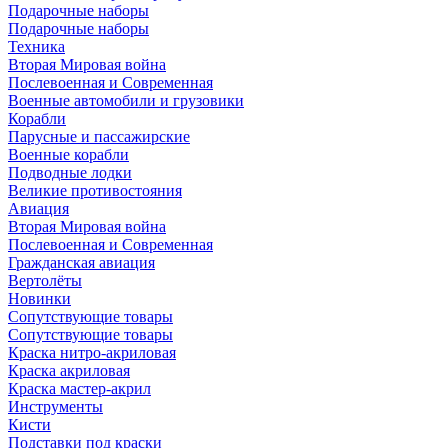
Подарочные наборы
Подарочные наборы
Техника
Вторая Мировая война
Послевоенная и Современная
Военные автомобили и грузовики
Корабли
Парусные и пассажирские
Военные корабли
Подводные лодки
Великие противостояния
Авиация
Вторая Мировая война
Послевоенная и Современная
Гражданская авиация
Вертолёты
Новинки
Сопутствующие товары
Сопутствующие товары
Краска нитро-акриловая
Краска акриловая
Краска мастер-акрил
Инструменты
Кисти
Подставки под краски