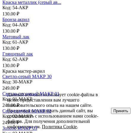
Краска металлик (серый ав...
Код: 54-АКР
130.00 ₽
Бронза акрил
Код: 04-АКР
130.00 ₽
Матовый лак
Код: 61-АКР
130.00 ₽
Глянцевый лак
Код: 62-АКР
130.00 ₽
Краска мастер-акрил
Светло-серый МАКР 30
Код: 30-МАКР
249.00 ₽
Светло-песочный МАКР 01
Данный веб-сайт использует cookie-файлы в
Код: 01-МАКР
целях предоставления вам лучшего
пользовательского опыта на нашем сайте.
249.00 ₽
Продолжая использовать данный сайт, вы
Серо-голубой МАКР 02
Принять
соглашаетесь с использованием нами cookie-
Код: 02-МАКР
файлов. Для получения дополнительной
249.00 ₽
информации см.
Политика Cookie
.
Золото МАКР 03