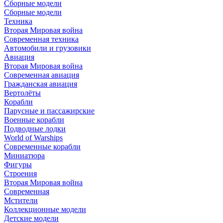
Сборные модели
Сборные модели
Техника
Вторая Мировая война
Современная техника
Автомобили и грузовики
Авиация
Вторая Мировая война
Современная авиация
Гражданская авиация
Вертолёты
Корабли
Парусные и пассажирские
Военные корабли
Подводные лодки
World of Warships
Современные корабли
Миниатюра
Фигуры
Строения
Вторая Мировая война
Современная
Мстители
Коллекционные модели
Детские модели