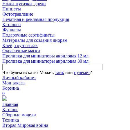
Ножи, кусачки, дрели
Пинцеты
Фототравление
Печатная и рекламная продукция
Каталоги
Журналы
Подарочные сертификаты
Материалы для создания диорам
Клей, грунт и лак
Окрасочные маски
Проливка для миниатюры акриловая 12 мл.
Проливка для миниатюры акриловая 30 мл.
Что будем искать?
Может,
танк
или
пулемёт
?
Личный кабинет
Мои заказы
Корзина
0
Главная
Каталог
Сборные модели
Техника
Вторая Мировая война