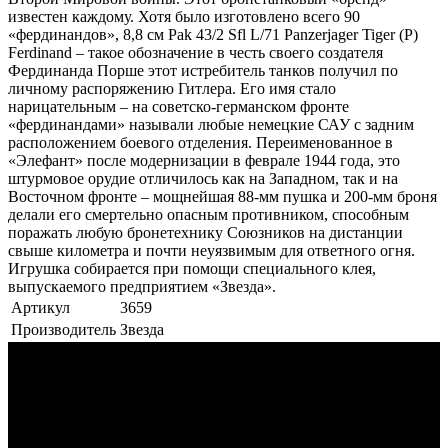
известен каждому. Хотя было изготовлено всего 90
«фердинандов», 8,8 cм Pak 43/2 Sfl L/71 Panzerjager Tiger (P)
Ferdinand – такое обозначение в честь своего создателя
Фердинанда Порше этот истребитель танков получил по
личному распоряжению Гитлера. Его имя стало
нарицательным – на советско-германском фронте
«фердинандами» называли любые немецкие САУ с задним
расположением боевого отделения. Переименованное в
«Элефант» после модернизации в феврале 1944 года, это
штурмовое орудие отличилось как на Западном, так и на
Восточном фронте – мощнейшая 88-мм пушка и 200-мм броня
делали его смертельно опасным противником, способным
поражать любую бронетехнику Союзников на дистанции
свыше километра и почти неуязвимым для ответного огня.
Игрушка собирается при помощи специального клея,
выпускаемого предприятием «Звезда».
Артикул
3659
Производитель
Звезда