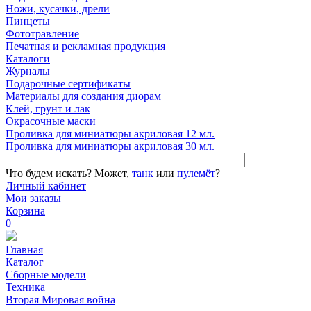
Ножи, кусачки, дрели
Пинцеты
Фототравление
Печатная и рекламная продукция
Каталоги
Журналы
Подарочные сертификаты
Материалы для создания диорам
Клей, грунт и лак
Окрасочные маски
Проливка для миниатюры акриловая 12 мл.
Проливка для миниатюры акриловая 30 мл.
Что будем искать?
Может,
танк
или
пулемёт
?
Личный кабинет
Мои заказы
Корзина
0
Главная
Каталог
Сборные модели
Техника
Вторая Мировая война