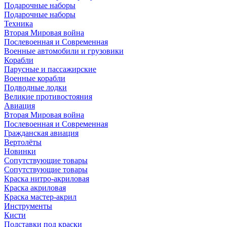
Подарочные наборы
Подарочные наборы
Техника
Вторая Мировая война
Послевоенная и Современная
Военные автомобили и грузовики
Корабли
Парусные и пассажирские
Военные корабли
Подводные лодки
Великие противостояния
Авиация
Вторая Мировая война
Послевоенная и Современная
Гражданская авиация
Вертолёты
Новинки
Сопутствующие товары
Сопутствующие товары
Краска нитро-акриловая
Краска акриловая
Краска мастер-акрил
Инструменты
Кисти
Подставки под краски