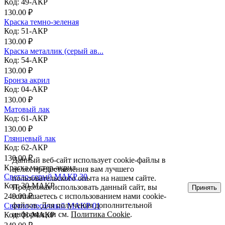
Код: 49-АКР
130.00 ₽
Краска темно-зеленая
Код: 51-АКР
130.00 ₽
Краска металлик (серый ав...
Код: 54-АКР
130.00 ₽
Бронза акрил
Код: 04-АКР
130.00 ₽
Матовый лак
Код: 61-АКР
130.00 ₽
Глянцевый лак
Код: 62-АКР
130.00 ₽
Данный веб-сайт использует cookie-файлы в
Краска мастер-акрил
целях предоставления вам лучшего
Светло-серый МАКР 30
пользовательского опыта на нашем сайте.
Код: 30-МАКР
Продолжая использовать данный сайт, вы
Принять
соглашаетесь с использованием нами cookie-
249.00 ₽
файлов. Для получения дополнительной
Светло-песочный МАКР 01
информации см.
Политика Cookie
.
Код: 01-МАКР