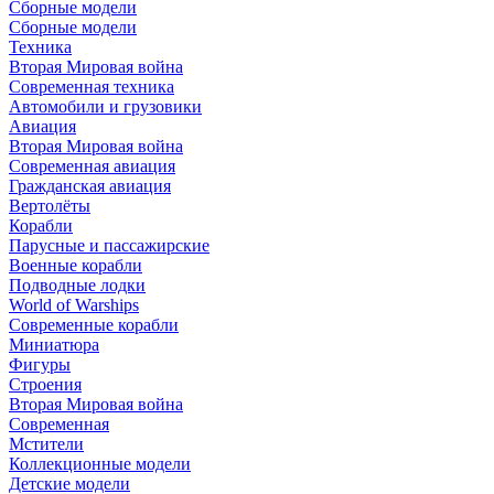
Сборные модели
Сборные модели
Техника
Вторая Мировая война
Современная техника
Автомобили и грузовики
Авиация
Вторая Мировая война
Современная авиация
Гражданская авиация
Вертолёты
Корабли
Парусные и пассажирские
Военные корабли
Подводные лодки
World of Warships
Современные корабли
Миниатюра
Фигуры
Строения
Вторая Мировая война
Современная
Мстители
Коллекционные модели
Детские модели