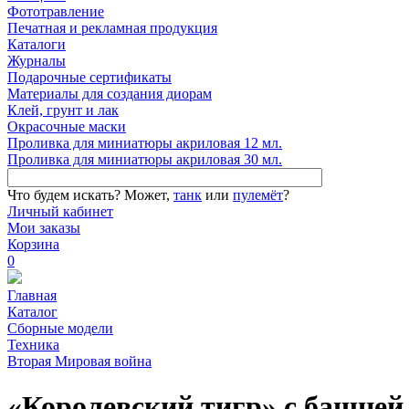
Фототравление
Печатная и рекламная продукция
Каталоги
Журналы
Подарочные сертификаты
Материалы для создания диорам
Клей, грунт и лак
Окрасочные маски
Проливка для миниатюры акриловая 12 мл.
Проливка для миниатюры акриловая 30 мл.
Что будем искать?
Может,
танк
или
пулемёт
?
Личный кабинет
Мои заказы
Корзина
0
Главная
Каталог
Сборные модели
Техника
Вторая Мировая война
«Королевский тигр» с башне