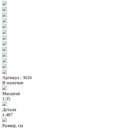
Артикул : 3616
В наличии
Масштаб
1:35
Детали
х 487
Размер, см