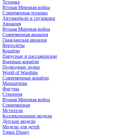
Техника
Вторая Мировая война
Современная техника
Автомобили и грузовики
Авиация
Вторая Мировая война
Современная авиация
Гражданская авиация
Вертолёты
Корабли
Парусные и пассажирские
Военные корабли
Подводные лодки
World of Warships
Современные корабли
Миниатюра
Фигуры
Строения
Вторая Мировая война
Современная
Мстители
Коллекционные модели
Детские модели
Модели для детей
Тачки Disney