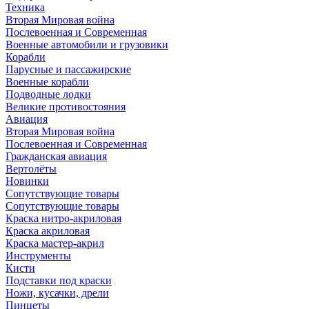
Техника
Вторая Мировая война
Послевоенная и Современная
Военные автомобили и грузовики
Корабли
Парусные и пассажирские
Военные корабли
Подводные лодки
Великие противостояния
Авиация
Вторая Мировая война
Послевоенная и Современная
Гражданская авиация
Вертолёты
Новинки
Сопутствующие товары
Сопутствующие товары
Краска нитро-акриловая
Краска акриловая
Краска мастер-акрил
Инструменты
Кисти
Подставки под краски
Ножи, кусачки, дрели
Пинцеты