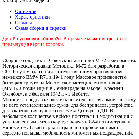
Клей для этой модели
Описание
Характеристики
Отзывы
Схема сборки и окраски
Дизайн упаковки обновлён. В продаже может встречаться
предыдущая версия коробки.
Сборные солдатики - Советский мотоцикл М-72 с минометом.
Историческая справка: Мотоцикл М-72 был разработан в
СССР путем адаптации к отечественному производству
немецкого BMW R71 в 1941 году. Массовое производство
было развернуто на Московском мотоциклетном заводе
(ММ3), а позже еще и в Ленинграде на заводе «Красный
Октябрь», а с февраля 1942 г. - в Ирбите.
Мотоцикл предназначался исключительно для армии, поэтому
на него устанавливались сумки для боеприпасов, устройства
для закрепления ручного пулемета Дегтярева ДП. В
небольшом количестве в войска поступали и модификации с
установленным вместо корпуса коляски 82-миллиметровым
минометом. Такой вариант транспортировки миномета
серьезно повышал мобильность минометных подразделений.