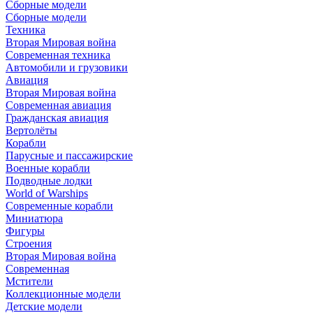
Сборные модели
Сборные модели
Техника
Вторая Мировая война
Современная техника
Автомобили и грузовики
Авиация
Вторая Мировая война
Современная авиация
Гражданская авиация
Вертолёты
Корабли
Парусные и пассажирские
Военные корабли
Подводные лодки
World of Warships
Современные корабли
Миниатюра
Фигуры
Строения
Вторая Мировая война
Современная
Мстители
Коллекционные модели
Детские модели