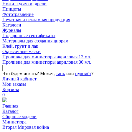
Ножи, кусачки, дрели
Пинцеты
Фототравление
Печатная и рекламная продукция
Каталоги
Журналы
Подарочные сертификаты
Материалы для создания диорам
Клей, грунт и лак
Окрасочные маски
Проливка для миниатюры акриловая 12 мл.
Проливка для миниатюры акриловая 30 мл.
Что будем искать?
Может,
танк
или
пулемёт
?
Личный кабинет
Мои заказы
Корзина
0
Главная
Каталог
Сборные модели
Миниатюра
Вторая Мировая война