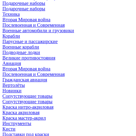
Подарочные наборы
Подарочные наборы
Техника
Вторая Мировая война
Послевоенная и Современная
Военные автомобили и грузовики
Корабли
Парусные и пассажирские
Военные корабли
Подводные лодки
Великие противостояния
Авиация
Вторая Мировая война
Послевоенная и Современная
Гражданская авиация
Вертолёты
Новинки
Сопутствующие товары
Сопутствующие товары
Краска нитро-акриловая
Краска акриловая
Краска мастер-акрил
Инструменты
Кисти
Подставки под краски