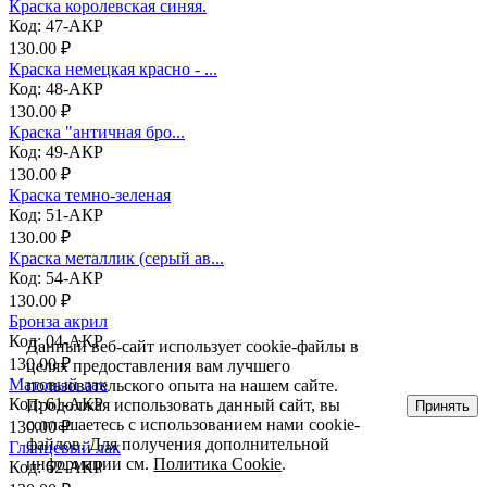
Краска королевская синяя.
Код: 47-АКР
130.00 ₽
Краска немецкая красно - ...
Код: 48-АКР
130.00 ₽
Краска "античная бро...
Код: 49-АКР
130.00 ₽
Краска темно-зеленая
Код: 51-АКР
130.00 ₽
Краска металлик (серый ав...
Код: 54-АКР
130.00 ₽
Бронза акрил
Код: 04-АКР
Данный веб-сайт использует cookie-файлы в
130.00 ₽
целях предоставления вам лучшего
Матовый лак
пользовательского опыта на нашем сайте.
Код: 61-АКР
Продолжая использовать данный сайт, вы
Принять
соглашаетесь с использованием нами cookie-
130.00 ₽
файлов. Для получения дополнительной
Глянцевый лак
информации см.
Политика Cookie
.
Код: 62-АКР