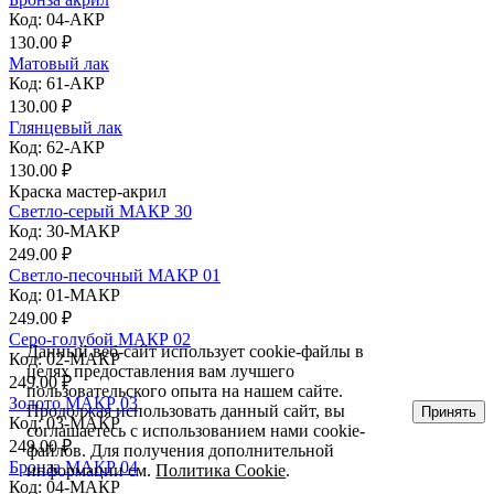
Код: 04-АКР
130.00 ₽
Матовый лак
Код: 61-АКР
130.00 ₽
Глянцевый лак
Код: 62-АКР
130.00 ₽
Краска мастер-акрил
Светло-серый МАКР 30
Код: 30-МАКР
249.00 ₽
Светло-песочный МАКР 01
Код: 01-МАКР
249.00 ₽
Серо-голубой МАКР 02
Данный веб-сайт использует cookie-файлы в
Код: 02-МАКР
целях предоставления вам лучшего
249.00 ₽
пользовательского опыта на нашем сайте.
Золото МАКР 03
Продолжая использовать данный сайт, вы
Принять
Код: 03-МАКР
соглашаетесь с использованием нами cookie-
249.00 ₽
файлов. Для получения дополнительной
Бронза МАКР 04
информации см.
Политика Cookie
.
Код: 04-МАКР