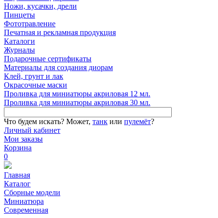
Ножи, кусачки, дрели
Пинцеты
Фототравление
Печатная и рекламная продукция
Каталоги
Журналы
Подарочные сертификаты
Материалы для создания диорам
Клей, грунт и лак
Окрасочные маски
Проливка для миниатюры акриловая 12 мл.
Проливка для миниатюры акриловая 30 мл.
Что будем искать?
Может,
танк
или
пулемёт
?
Личный кабинет
Мои заказы
Корзина
0
Главная
Каталог
Сборные модели
Миниатюра
Современная