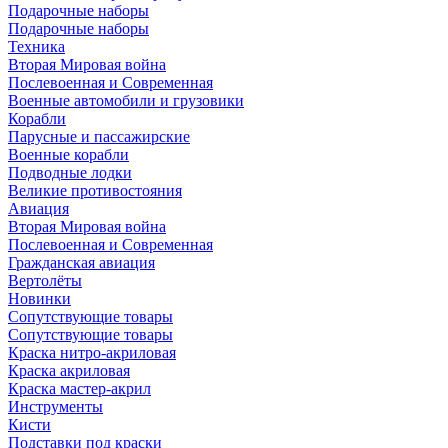
Подарочные наборы
Подарочные наборы
Техника
Вторая Мировая война
Послевоенная и Современная
Военные автомобили и грузовики
Корабли
Парусные и пассажирские
Военные корабли
Подводные лодки
Великие противостояния
Авиация
Вторая Мировая война
Послевоенная и Современная
Гражданская авиация
Вертолёты
Новинки
Сопутствующие товары
Сопутствующие товары
Краска нитро-акриловая
Краска акриловая
Краска мастер-акрил
Инструменты
Кисти
Подставки под краски