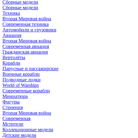
Сборные модели
Сборные модели
Техника
Вторая Мировая война
Современная техника
Автомобили и грузовики
Авиация
Вторая Мировая война
Современная авиация
Гражданская авиация
Вертолёты
Корабли
Парусные и пассажирские
Военные корабли
Подводные лодки
World of Warships
Современные корабли
Миниатюра
Фигуры
Строения
Вторая Мировая война
Современная
Мстители
Коллекционные модели
Детские модели