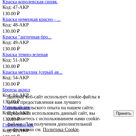
Краска королевская синяя.
Код: 47-АКР
130.00 ₽
Краска немецкая красно - ...
Код: 48-АКР
130.00 ₽
Краска "античная бро...
Код: 49-АКР
130.00 ₽
Краска темно-зеленая
Код: 51-АКР
130.00 ₽
Краска металлик (серый ав...
Код: 54-АКР
130.00 ₽
Бронза акрил
Код: 04-АКР
Данный веб-сайт использует cookie-файлы в
130.00 ₽
целях предоставления вам лучшего
Матовый лак
пользовательского опыта на нашем сайте.
Код: 61-АКР
Продолжая использовать данный сайт, вы
Принять
соглашаетесь с использованием нами cookie-
130.00 ₽
файлов. Для получения дополнительной
Глянцевый лак
информации см.
Политика Cookie
.
Код: 62-АКР