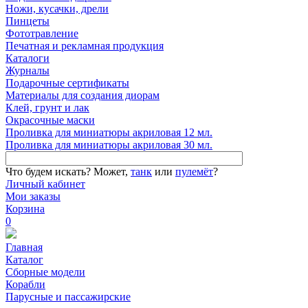
Ножи, кусачки, дрели
Пинцеты
Фототравление
Печатная и рекламная продукция
Каталоги
Журналы
Подарочные сертификаты
Материалы для создания диорам
Клей, грунт и лак
Окрасочные маски
Проливка для миниатюры акриловая 12 мл.
Проливка для миниатюры акриловая 30 мл.
Что будем искать?
Может,
танк
или
пулемёт
?
Личный кабинет
Мои заказы
Корзина
0
Главная
Каталог
Сборные модели
Корабли
Парусные и пассажирские