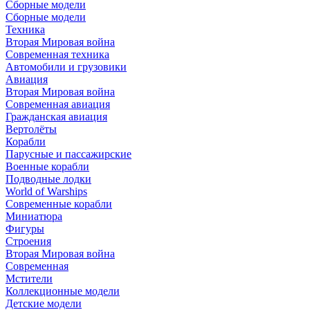
Сборные модели
Сборные модели
Техника
Вторая Мировая война
Современная техника
Автомобили и грузовики
Авиация
Вторая Мировая война
Современная авиация
Гражданская авиация
Вертолёты
Корабли
Парусные и пассажирские
Военные корабли
Подводные лодки
World of Warships
Современные корабли
Миниатюра
Фигуры
Строения
Вторая Мировая война
Современная
Мстители
Коллекционные модели
Детские модели