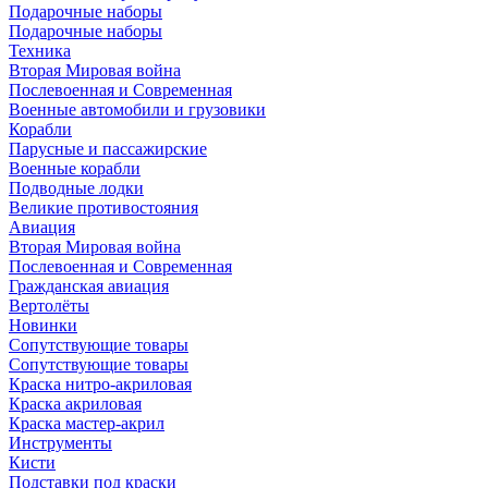
Подарочные наборы
Подарочные наборы
Техника
Вторая Мировая война
Послевоенная и Современная
Военные автомобили и грузовики
Корабли
Парусные и пассажирские
Военные корабли
Подводные лодки
Великие противостояния
Авиация
Вторая Мировая война
Послевоенная и Современная
Гражданская авиация
Вертолёты
Новинки
Сопутствующие товары
Сопутствующие товары
Краска нитро-акриловая
Краска акриловая
Краска мастер-акрил
Инструменты
Кисти
Подставки под краски