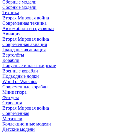
Сборные модели
Сборные модели
Техника
Вторая Мировая война
Современная техника
Автомобили и грузовики
Авиация
Вторая Мировая война
Современная авиация
Гражданская авиация
Вертолёты
Корабли
Парусные и пассажирские
Военные корабли
Подводные лодки
World of Warships
Современные корабли
Миниатюра
Фигуры
Строения
Вторая Мировая война
Современная
Мстители
Коллекционные модели
Детские модели