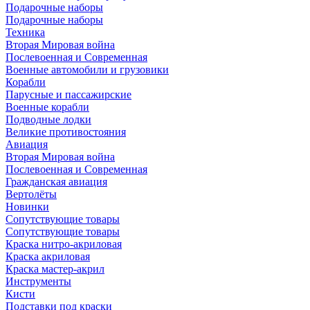
Подарочные наборы
Подарочные наборы
Техника
Вторая Мировая война
Послевоенная и Современная
Военные автомобили и грузовики
Корабли
Парусные и пассажирские
Военные корабли
Подводные лодки
Великие противостояния
Авиация
Вторая Мировая война
Послевоенная и Современная
Гражданская авиация
Вертолёты
Новинки
Сопутствующие товары
Сопутствующие товары
Краска нитро-акриловая
Краска акриловая
Краска мастер-акрил
Инструменты
Кисти
Подставки под краски