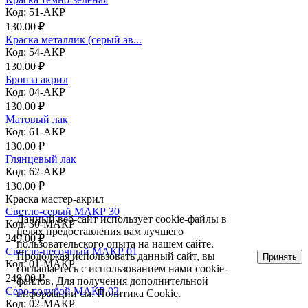
Код: 51-АКР
130.00 ₽
Краска металлик (серый ав...
Код: 54-АКР
130.00 ₽
Бронза акрил
Код: 04-АКР
130.00 ₽
Матовый лак
Код: 61-АКР
130.00 ₽
Глянцевый лак
Код: 62-АКР
130.00 ₽
Краска мастер-акрил
Светло-серый МАКР 30
Данный веб-сайт использует cookie-файлы в
Код: 30-МАКР
целях предоставления вам лучшего
249.00 ₽
пользовательского опыта на нашем сайте.
Светло-песочный МАКР 01
Продолжая использовать данный сайт, вы
Принять
Код: 01-МАКР
соглашаетесь с использованием нами cookie-
249.00 ₽
файлов. Для получения дополнительной
Серо-голубой МАКР 02
информации см.
Политика Cookie
.
Код: 02-МАКР