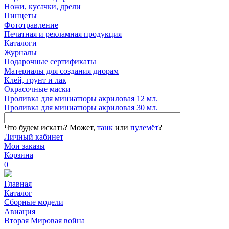
Ножи, кусачки, дрели
Пинцеты
Фототравление
Печатная и рекламная продукция
Каталоги
Журналы
Подарочные сертификаты
Материалы для создания диорам
Клей, грунт и лак
Окрасочные маски
Проливка для миниатюры акриловая 12 мл.
Проливка для миниатюры акриловая 30 мл.
Что будем искать?
Может,
танк
или
пулемёт
?
Личный кабинет
Мои заказы
Корзина
0
Главная
Каталог
Сборные модели
Авиация
Вторая Мировая война