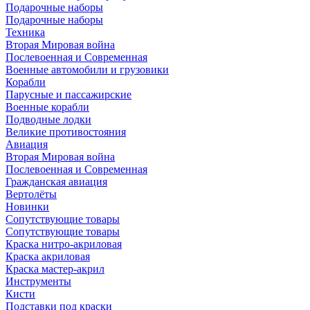
Подарочные наборы
Подарочные наборы
Техника
Вторая Мировая война
Послевоенная и Современная
Военные автомобили и грузовики
Корабли
Парусные и пассажирские
Военные корабли
Подводные лодки
Великие противостояния
Авиация
Вторая Мировая война
Послевоенная и Современная
Гражданская авиация
Вертолёты
Новинки
Сопутствующие товары
Сопутствующие товары
Краска нитро-акриловая
Краска акриловая
Краска мастер-акрил
Инструменты
Кисти
Подставки под краски