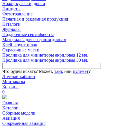
Ножи, кусачки, дрели
Пинцеты
Фототравление
Печатная и рекламная продукция
Каталоги
Журналы
Подарочные сертификаты
Материалы для создания диорам
Клей, грунт и лак
Окрасочные маски
Проливка для миниатюры акриловая 12 мл.
Проливка для миниатюры акриловая 30 мл.
Что будем искать?
Может,
танк
или
пулемёт
?
Личный кабинет
Мои заказы
Корзина
0
Главная
Каталог
Сборные модели
Авиация
Современная авиация