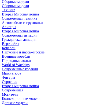
Сборные модели
Сборные модели
Техника
Вторая Мировая война
Современная техника
Автомобили и грузовики
Авиация
Вторая Мировая война
Современная авиация
Гражданская авиация
Вертолёты
Корабли
Парусные и пассажирские
Военные корабли
Подводные лодки
World of Warships
Современные корабли
Миниатюра
Фигуры
Строения
Вторая Мировая война
Современная
Мстители
Коллекционные модели
Детские модели