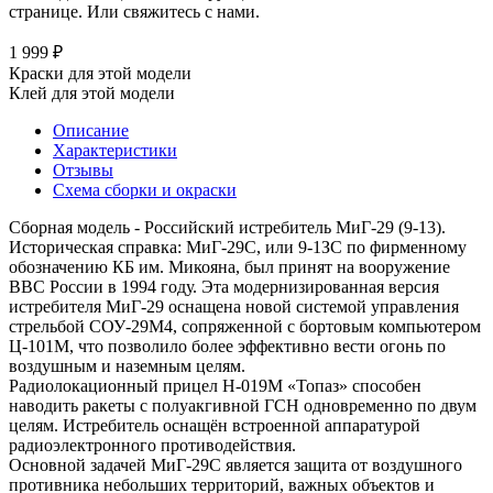
странице. Или свяжитесь с нами.
1 999 ₽
Краски для этой модели
Клей для этой модели
Описание
Характеристики
Отзывы
Схема сборки и окраски
Сборная модель - Российский истребитель МиГ-29 (9-13).
Историческая справка: МиГ-29С, или 9-1ЗС по фирменному
обозначению КБ им. Микояна, был принят на вооружение
ВВС России в 1994 году. Эта модернизированная версия
истребителя МиГ-29 оснащена новой системой управления
стрельбой СОУ-29М4, сопряженной с бортовым компьютером
Ц-101М, что позволило более эффективно вести огонь по
воздушным и наземным целям.
Радиолокационный прицел Н-019М «Топаз» способен
наводить ракеты с полуакгивной ГСН одновременно по двум
целям. Истребитель оснащён встроенной аппаратурой
радиоэлектронного противодействия.
Основной задачей МиГ-29С является защита от воздушного
противника небольших территорий, важных объектов и