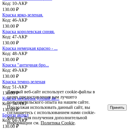
Код: 10-АКР
130.00 ₽
Краска ярко-зеленая.
Код: 46-АКР
130.00 ₽
Краска королевская синяя.
Код: 47-АКР
130.00 ₽
Краска немецкая красно - ...
Код: 48-АКР
130.00 ₽
Краска "античная бро...
Код: 49-АКР
130.00 ₽
Краска темно-зеленая
Код: 51-АКР
Данный веб-сайт использует cookie-файлы в
130.00 ₽
целях предоставления вам лучшего
Краска металлик (серый ав...
пользовательского опыта на нашем сайте.
Код: 54-АКР
Продолжая использовать данный сайт, вы
Принять
130.00 ₽
соглашаетесь с использованием нами cookie-
Бронза акрил
файлов. Для получения дополнительной
Код: 04-АКР
информации см.
Политика Cookie
.
130.00 ₽