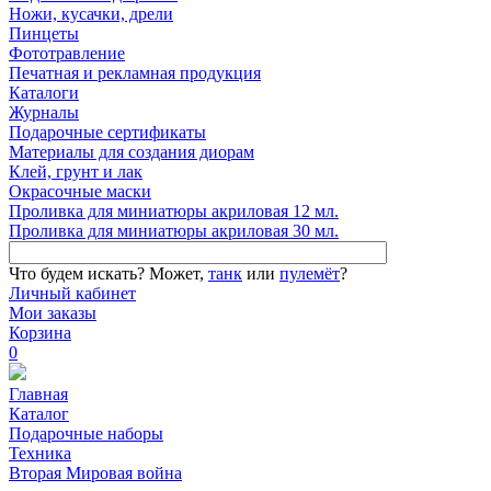
Ножи, кусачки, дрели
Пинцеты
Фототравление
Печатная и рекламная продукция
Каталоги
Журналы
Подарочные сертификаты
Материалы для создания диорам
Клей, грунт и лак
Окрасочные маски
Проливка для миниатюры акриловая 12 мл.
Проливка для миниатюры акриловая 30 мл.
Что будем искать?
Может,
танк
или
пулемёт
?
Личный кабинет
Мои заказы
Корзина
0
Главная
Каталог
Подарочные наборы
Техника
Вторая Мировая война