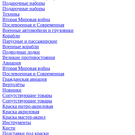
Подарочные наборы
Подарочные наборы
Техника
Вторая Мировая война
Послевоенная и Современная
Военные автомобили и грузовики
Корабли
Парусные и пассажирские
Военные корабли
Подводные лодки
Великие противостояния
Авиация
Вторая Мировая война
Послевоенная и Современная
Гражданская авиация
Вертолёты
Новинки
Сопутствующие товары
Сопутствующие товары
Краска нитро-акриловая
Краска акриловая
Краска мастер-акрил
Инструменты
Кисти
Подставки под краски