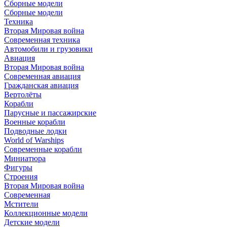
Сборные модели
Сборные модели
Техника
Вторая Мировая война
Современная техника
Автомобили и грузовики
Авиация
Вторая Мировая война
Современная авиация
Гражданская авиация
Вертолёты
Корабли
Парусные и пассажирские
Военные корабли
Подводные лодки
World of Warships
Современные корабли
Миниатюра
Фигуры
Строения
Вторая Мировая война
Современная
Мстители
Коллекционные модели
Детские модели