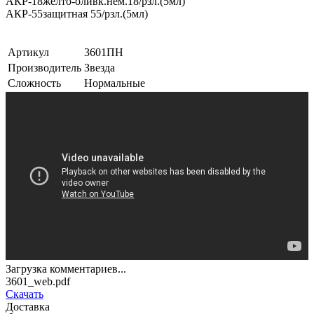
АКР-18
желто-оливк.нем.18/рзл.(5мл)
АКР-55
защитная 55/рзл.(5мл)
Артикул
3601ПН
Производитель
Звезда
Сложность
Нормальные
Загрузка комментариев...
3601_web.pdf
Скачать
Доставка