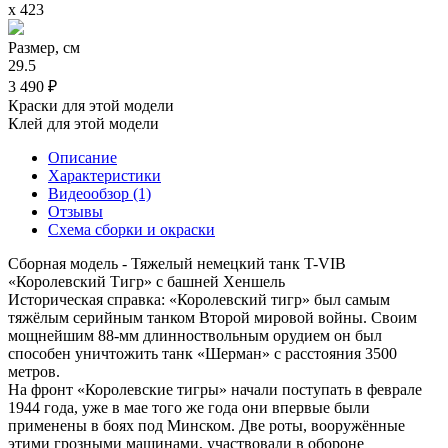
х 423
Размер, см
29.5
3 490 ₽
Краски для этой модели
Клей для этой модели
Описание
Характеристики
Видеообзор (1)
Отзывы
Схема сборки и окраски
Сборная модель - Тяжелый немецкий танк T-VIB
«Королевский Тигр» с башней Хеншель
Историческая справка: «Королевский тигр» был самым
тяжёлым серийным танком Второй мировой войны. Своим
мощнейшим 88-мм длинноствольным орудием он был
способен уничтожить танк «Шерман» с расстояния 3500
метров.
На фронт «Королевские тигры» начали поступать в феврале
1944 года, уже в мае того же года они впервые были
применены в боях под Минском. Две роты, вооружённые
этими грозными машинами, участвовали в обороне