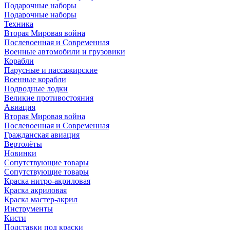
Подарочные наборы
Подарочные наборы
Техника
Вторая Мировая война
Послевоенная и Современная
Военные автомобили и грузовики
Корабли
Парусные и пассажирские
Военные корабли
Подводные лодки
Великие противостояния
Авиация
Вторая Мировая война
Послевоенная и Современная
Гражданская авиация
Вертолёты
Новинки
Сопутствующие товары
Сопутствующие товары
Краска нитро-акриловая
Краска акриловая
Краска мастер-акрил
Инструменты
Кисти
Подставки под краски