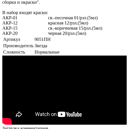
сборки и окраски".
В набор входят краски:
АКР-01
св.-песочная 01/рзл.(5мл)
АКР-12
красная 12/рзл.(5мл)
АКР-15
св.-коричневая 15/рзл.(5мл)
АКР-20
черная 20/рзл.(5мл)
Артикул
9051ПН
Производитель
Звезда
Сложность
Нормальные
Загрузка комментариев...