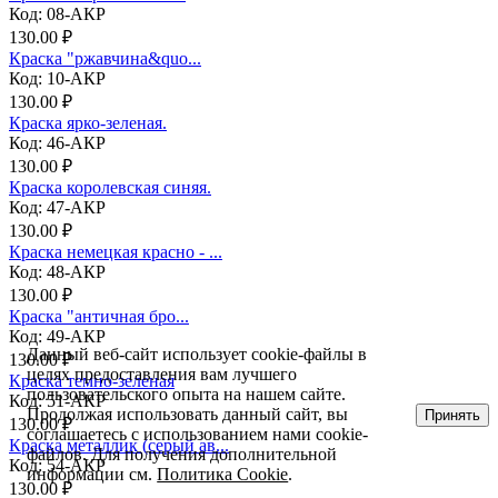
Код: 08-АКР
130.00 ₽
Краска "ржавчина&quo...
Код: 10-АКР
130.00 ₽
Краска ярко-зеленая.
Код: 46-АКР
130.00 ₽
Краска королевская синяя.
Код: 47-АКР
130.00 ₽
Краска немецкая красно - ...
Код: 48-АКР
130.00 ₽
Краска "античная бро...
Код: 49-АКР
Данный веб-сайт использует cookie-файлы в
130.00 ₽
целях предоставления вам лучшего
Краска темно-зеленая
пользовательского опыта на нашем сайте.
Код: 51-АКР
Продолжая использовать данный сайт, вы
Принять
130.00 ₽
соглашаетесь с использованием нами cookie-
Краска металлик (серый ав...
файлов. Для получения дополнительной
Код: 54-АКР
информации см.
Политика Cookie
.
130.00 ₽