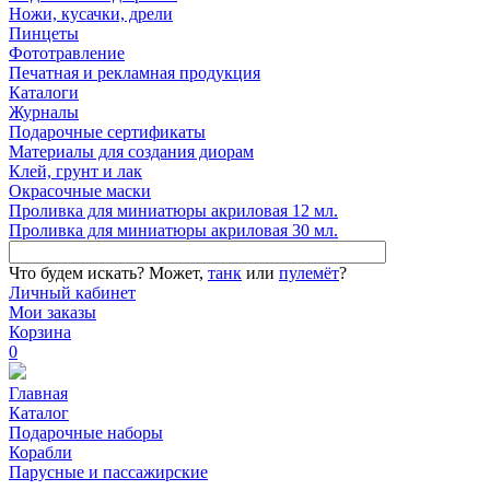
Ножи, кусачки, дрели
Пинцеты
Фототравление
Печатная и рекламная продукция
Каталоги
Журналы
Подарочные сертификаты
Материалы для создания диорам
Клей, грунт и лак
Окрасочные маски
Проливка для миниатюры акриловая 12 мл.
Проливка для миниатюры акриловая 30 мл.
Что будем искать?
Может,
танк
или
пулемёт
?
Личный кабинет
Мои заказы
Корзина
0
Главная
Каталог
Подарочные наборы
Корабли
Парусные и пассажирские