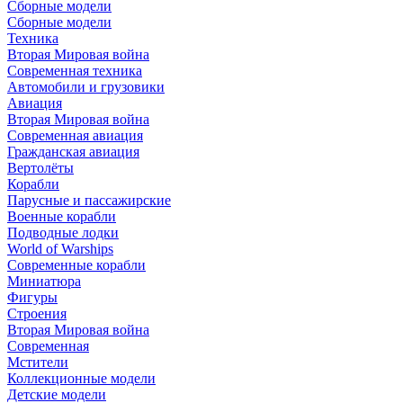
Сборные модели
Сборные модели
Техника
Вторая Мировая война
Современная техника
Автомобили и грузовики
Авиация
Вторая Мировая война
Современная авиация
Гражданская авиация
Вертолёты
Корабли
Парусные и пассажирские
Военные корабли
Подводные лодки
World of Warships
Современные корабли
Миниатюра
Фигуры
Строения
Вторая Мировая война
Современная
Мстители
Коллекционные модели
Детские модели