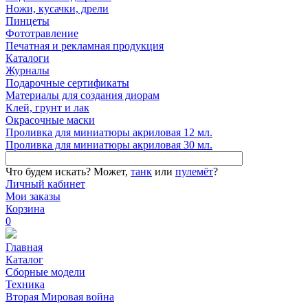
Ножи, кусачки, дрели
Пинцеты
Фототравление
Печатная и рекламная продукция
Каталоги
Журналы
Подарочные сертификаты
Материалы для создания диорам
Клей, грунт и лак
Окрасочные маски
Проливка для миниатюры акриловая 12 мл.
Проливка для миниатюры акриловая 30 мл.
Что будем искать?
Может,
танк
или
пулемёт
?
Личный кабинет
Мои заказы
Корзина
0
Главная
Каталог
Сборные модели
Техника
Вторая Мировая война