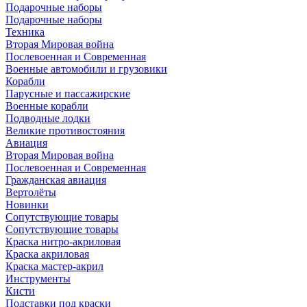
Подарочные наборы
Подарочные наборы
Техника
Вторая Мировая война
Послевоенная и Современная
Военные автомобили и грузовики
Корабли
Парусные и пассажирские
Военные корабли
Подводные лодки
Великие противостояния
Авиация
Вторая Мировая война
Послевоенная и Современная
Гражданская авиация
Вертолёты
Новинки
Сопутствующие товары
Сопутствующие товары
Краска нитро-акриловая
Краска акриловая
Краска мастер-акрил
Инструменты
Кисти
Подставки под краски