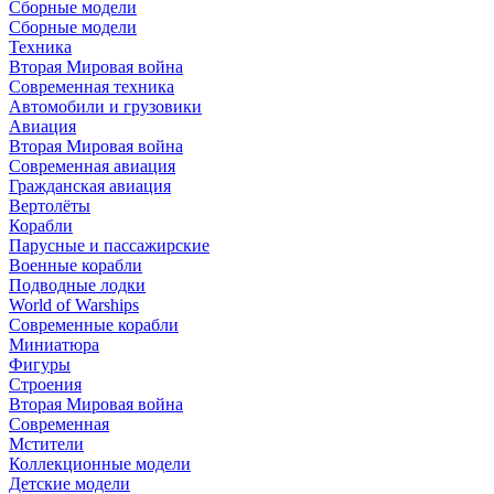
Сборные модели
Сборные модели
Техника
Вторая Мировая война
Современная техника
Автомобили и грузовики
Авиация
Вторая Мировая война
Современная авиация
Гражданская авиация
Вертолёты
Корабли
Парусные и пассажирские
Военные корабли
Подводные лодки
World of Warships
Современные корабли
Миниатюра
Фигуры
Строения
Вторая Мировая война
Современная
Мстители
Коллекционные модели
Детские модели