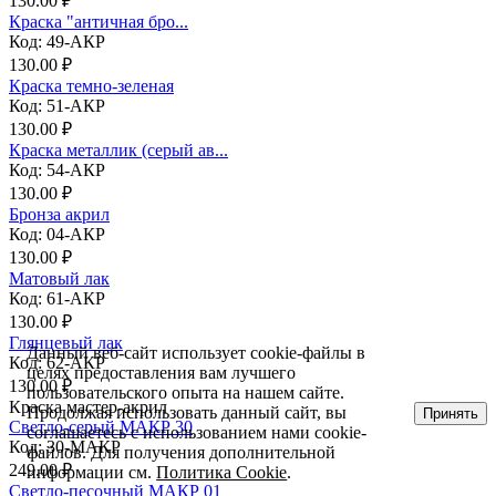
130.00 ₽
Краска "античная бро...
Код: 49-АКР
130.00 ₽
Краска темно-зеленая
Код: 51-АКР
130.00 ₽
Краска металлик (серый ав...
Код: 54-АКР
130.00 ₽
Бронза акрил
Код: 04-АКР
130.00 ₽
Матовый лак
Код: 61-АКР
130.00 ₽
Глянцевый лак
Данный веб-сайт использует cookie-файлы в
Код: 62-АКР
целях предоставления вам лучшего
130.00 ₽
пользовательского опыта на нашем сайте.
Краска мастер-акрил
Продолжая использовать данный сайт, вы
Принять
Светло-серый МАКР 30
соглашаетесь с использованием нами cookie-
Код: 30-МАКР
файлов. Для получения дополнительной
249.00 ₽
информации см.
Политика Cookie
.
Светло-песочный МАКР 01