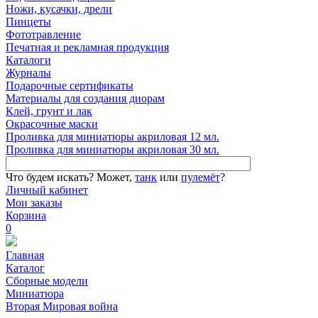
Ножи, кусачки, дрели
Пинцеты
Фототравление
Печатная и рекламная продукция
Каталоги
Журналы
Подарочные сертификаты
Материалы для создания диорам
Клей, грунт и лак
Окрасочные маски
Проливка для миниатюры акриловая 12 мл.
Проливка для миниатюры акриловая 30 мл.
Что будем искать?
Может,
танк
или
пулемёт
?
Личный кабинет
Мои заказы
Корзина
0
Главная
Каталог
Сборные модели
Миниатюра
Вторая Мировая война