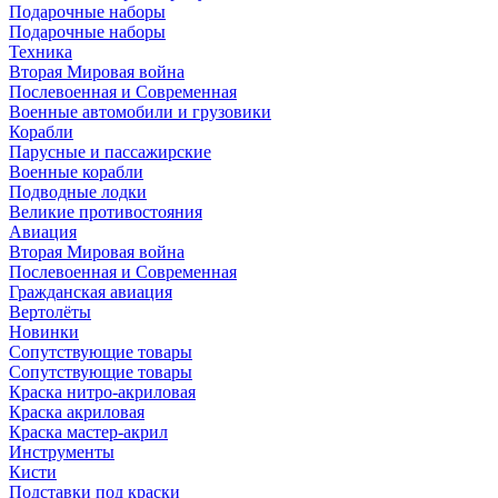
Подарочные наборы
Подарочные наборы
Техника
Вторая Мировая война
Послевоенная и Современная
Военные автомобили и грузовики
Корабли
Парусные и пассажирские
Военные корабли
Подводные лодки
Великие противостояния
Авиация
Вторая Мировая война
Послевоенная и Современная
Гражданская авиация
Вертолёты
Новинки
Сопутствующие товары
Сопутствующие товары
Краска нитро-акриловая
Краска акриловая
Краска мастер-акрил
Инструменты
Кисти
Подставки под краски