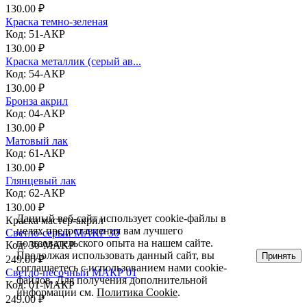
130.00 ₽
Краска темно-зеленая
Код: 51-АКР
130.00 ₽
Краска металлик (серый ав...
Код: 54-АКР
130.00 ₽
Бронза акрил
Код: 04-АКР
130.00 ₽
Матовый лак
Код: 61-АКР
130.00 ₽
Глянцевый лак
Код: 62-АКР
130.00 ₽
Данный веб-сайт использует cookie-файлы в
Краска мастер-акрил
целях предоставления вам лучшего
Светло-серый МАКР 30
пользовательского опыта на нашем сайте.
Код: 30-МАКР
Продолжая использовать данный сайт, вы
Принять
249.00 ₽
соглашаетесь с использованием нами cookie-
Светло-песочный МАКР 01
файлов. Для получения дополнительной
Код: 01-МАКР
информации см.
Политика Cookie
.
249.00 ₽