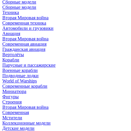
Сборные модели
Сборные модели
Техника
Вторая Мировая война
Современная техника
Автомобили и грузовики
Авиация
Вторая Мировая война
Современная авиация
Гражданская авиация
Вертолёты
Корабли
Парусные и пассажирские
Военные корабли
Подводные лодки
World of Warships
Современные корабли
Миниатюра
Фигуры
Строения
Вторая Мировая война
Современная
Мстители
Коллекционные модели
Детские модели