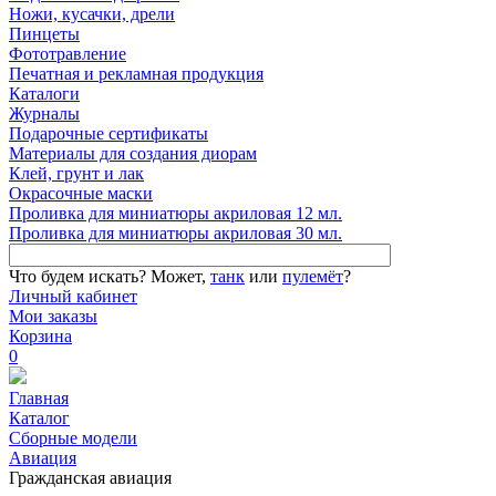
Ножи, кусачки, дрели
Пинцеты
Фототравление
Печатная и рекламная продукция
Каталоги
Журналы
Подарочные сертификаты
Материалы для создания диорам
Клей, грунт и лак
Окрасочные маски
Проливка для миниатюры акриловая 12 мл.
Проливка для миниатюры акриловая 30 мл.
Что будем искать?
Может,
танк
или
пулемёт
?
Личный кабинет
Мои заказы
Корзина
0
Главная
Каталог
Сборные модели
Авиация
Гражданская авиация