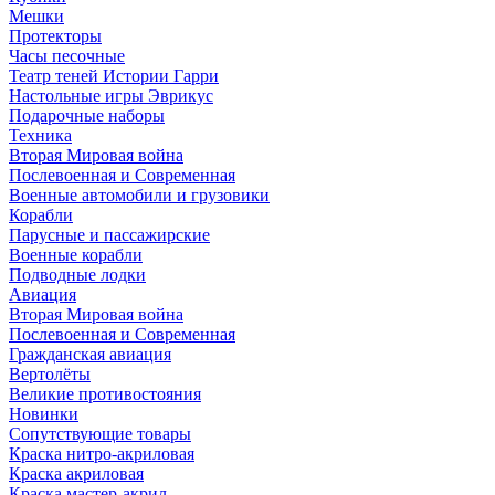
Мешки
Протекторы
Часы песочные
Театр теней Истории Гарри
Настольные игры Эврикус
Подарочные наборы
Техника
Вторая Мировая война
Послевоенная и Современная
Военные автомобили и грузовики
Корабли
Парусные и пассажирские
Военные корабли
Подводные лодки
Авиация
Вторая Мировая война
Послевоенная и Современная
Гражданская авиация
Вертолёты
Великие противостояния
Новинки
Сопутствующие товары
Краска нитро-акриловая
Краска акриловая
Краска мастер-акрил