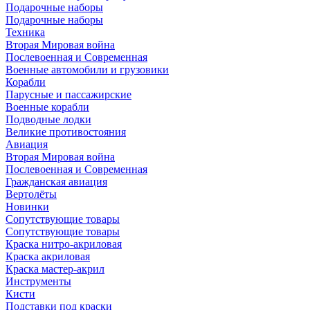
Подарочные наборы
Подарочные наборы
Техника
Вторая Мировая война
Послевоенная и Современная
Военные автомобили и грузовики
Корабли
Парусные и пассажирские
Военные корабли
Подводные лодки
Великие противостояния
Авиация
Вторая Мировая война
Послевоенная и Современная
Гражданская авиация
Вертолёты
Новинки
Сопутствующие товары
Сопутствующие товары
Краска нитро-акриловая
Краска акриловая
Краска мастер-акрил
Инструменты
Кисти
Подставки под краски