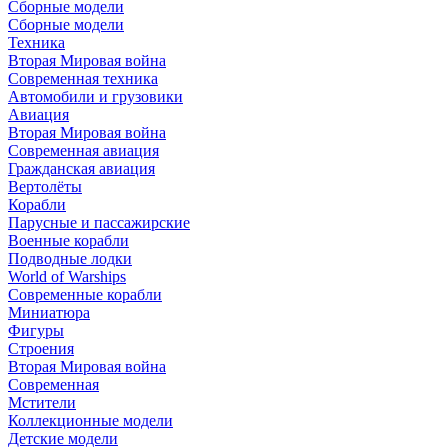
Сборные модели
Сборные модели
Техника
Вторая Мировая война
Современная техника
Автомобили и грузовики
Авиация
Вторая Мировая война
Современная авиация
Гражданская авиация
Вертолёты
Корабли
Парусные и пассажирские
Военные корабли
Подводные лодки
World of Warships
Современные корабли
Миниатюра
Фигуры
Строения
Вторая Мировая война
Современная
Мстители
Коллекционные модели
Детские модели