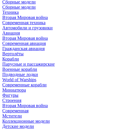
Сборные модели
Сборные модели
Техника
Вторая Мировая война
Современная техника
Автомобили и грузовики
Авиация
Вторая Мировая война
Современная авиация
Гражданская авиация
Вертолёты
Корабли
Парусные и пассажирские
Военные корабли
Подводные лодки
World of Warships
Современные корабли
Миниатюра
Фигуры
Строения
Вторая Мировая война
Современная
Мстители
Коллекционные модели
Детские модели