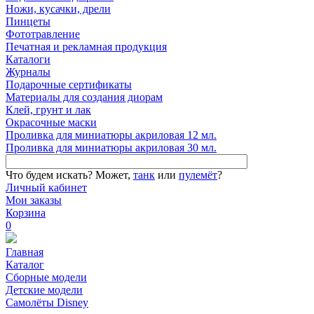
Ножи, кусачки, дрели
Пинцеты
Фототравление
Печатная и рекламная продукция
Каталоги
Журналы
Подарочные сертификаты
Материалы для создания диорам
Клей, грунт и лак
Окрасочные маски
Проливка для миниатюры акриловая 12 мл.
Проливка для миниатюры акриловая 30 мл.
Что будем искать?
Может,
танк
или
пулемёт
?
Личный кабинет
Мои заказы
Корзина
0
Главная
Каталог
Сборные модели
Детские модели
Самолёты Disney