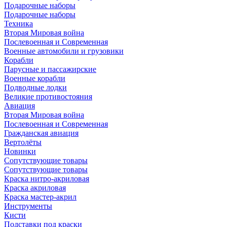
Подарочные наборы
Подарочные наборы
Техника
Вторая Мировая война
Послевоенная и Современная
Военные автомобили и грузовики
Корабли
Парусные и пассажирские
Военные корабли
Подводные лодки
Великие противостояния
Авиация
Вторая Мировая война
Послевоенная и Современная
Гражданская авиация
Вертолёты
Новинки
Сопутствующие товары
Сопутствующие товары
Краска нитро-акриловая
Краска акриловая
Краска мастер-акрил
Инструменты
Кисти
Подставки под краски