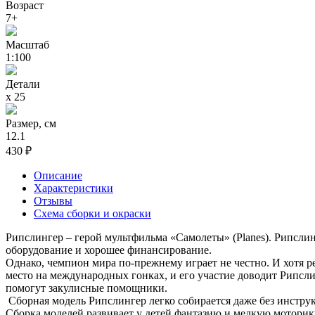
Возраст
7+
Масштаб
1:100
Детали
х 25
Размер, см
12.1
430 ₽
Описание
Характеристики
Отзывы
Схема сборки и окраски
Рипслингер – герой мультфильма «Самолеты» (Planes). Рипсли
оборудование и хорошее финансирование.
Однако, чемпион мира по-прежнему играет не честно. И хотя р
место на международных гонках, и его участие доводит Рипслин
помогут закулисные помощники.
Сборная модель Рипслингер легко собирается даже без инстру
Сборка моделей развивает у детей фантазию и мелкую моторику