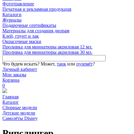
Фототравление
Печатная и рекламная продукция
Каталоги
Журналы
Подарочные сертификаты
Материалы для создания диорам
Клей, грунт и лак
Окрасочные маски
Проливка для миниатюры акриловая 12 мл.
Проливка для миниатюры акриловая 30 мл.
Что будем искать?
Может,
танк
или
пулемёт
?
Личный кабинет
Мои заказы
Корзина
0
Главная
Каталог
Сборные модели
Детские модели
Самолёты Disney
Рипслингер