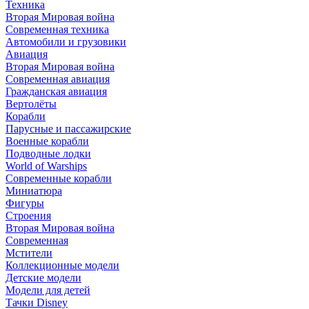
Техника
Вторая Мировая война
Современная техника
Автомобили и грузовики
Авиация
Вторая Мировая война
Современная авиация
Гражданская авиация
Вертолёты
Корабли
Парусные и пассажирские
Военные корабли
Подводные лодки
World of Warships
Современные корабли
Миниатюра
Фигуры
Строения
Вторая Мировая война
Современная
Мстители
Коллекционные модели
Детские модели
Модели для детей
Тачки Disney