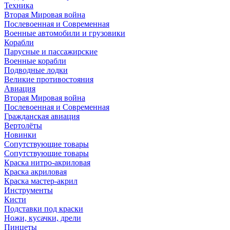
Техника
Вторая Мировая война
Послевоенная и Современная
Военные автомобили и грузовики
Корабли
Парусные и пассажирские
Военные корабли
Подводные лодки
Великие противостояния
Авиация
Вторая Мировая война
Послевоенная и Современная
Гражданская авиация
Вертолёты
Новинки
Сопутствующие товары
Сопутствующие товары
Краска нитро-акриловая
Краска акриловая
Краска мастер-акрил
Инструменты
Кисти
Подставки под краски
Ножи, кусачки, дрели
Пинцеты