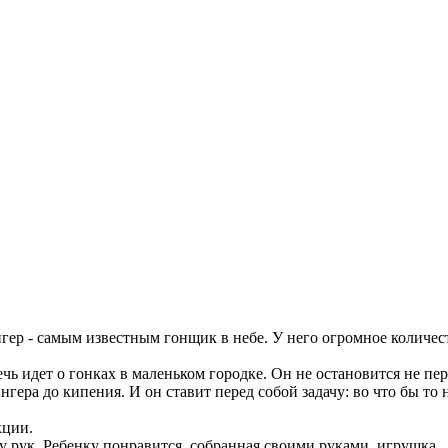
нгер - самым известным гонщик в небе. У него огромное количе
ечь идет о гонках в маленьком городке. Он не остановится не п
гера до кипения. И он ставит перед собой задачу: во что бы то 
кции.
 рук. Ребенку понравится, собранная своими руками, игрушка.