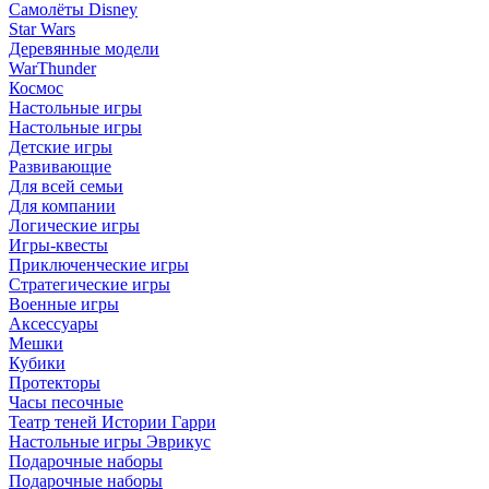
Самолёты Disney
Star Wars
Деревянные модели
WarThunder
Космос
Настольные игры
Настольные игры
Детские игры
Развивающие
Для всей семьи
Для компании
Логические игры
Игры-квесты
Приключенческие игры
Стратегические игры
Военные игры
Аксессуары
Мешки
Кубики
Протекторы
Часы песочные
Театр теней Истории Гарри
Настольные игры Эврикус
Подарочные наборы
Подарочные наборы