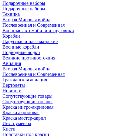
Подарочные наборы
Подарочные наборы
Техника
Вторая Мировая война
Послевоенная и Современная
Военные автомобили и грузовики
Корабли
Парусные и пассажирские
Военные корабли
Подводные лодки
Великие противостояния
Авиация
Вторая Мировая война
Послевоенная и Современная
Гражданская авиация
Вертолёты
Новинки
Сопутствующие товары
Сопутствующие товары
Краска нитро-акриловая
Краска акриловая
Краска мастер-акрил
Инструменты
Кисти
Подставки под краски