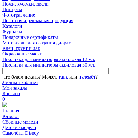
Ножи, кусачки, дрели
Пинцеты
Фототравление
Печатная и рекламная продукция
Каталоги
Журналы
Подарочные сертификаты
Материалы для создания диорам
Клей, грунт и лак
Окрасочные маски
Проливка для миниатюры акриловая 12 мл.
Проливка для миниатюры акриловая 30 мл.
Что будем искать?
Может,
танк
или
пулемёт
?
Личный кабинет
Мои заказы
Корзина
0
Главная
Каталог
Сборные модели
Детские модели
Самолёты Disney