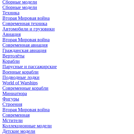
Сборные модели
Сборные модели
Техника
Вторая Мировая война
Современная техника
Автомобили и грузовики
Авиация
Вторая Мировая война
Современная авиация
Гражданская авиация
Вертолёты
Корабли
Парусные и пассажирские
Военные корабли
Подводные лодки
World of Warships
Современные корабли
Миниатюра
Фигуры
Строения
Вторая Мировая война
Современная
Мстители
Коллекционные модели
Детские модели