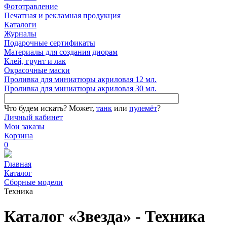
Фототравление
Печатная и рекламная продукция
Каталоги
Журналы
Подарочные сертификаты
Материалы для создания диорам
Клей, грунт и лак
Окрасочные маски
Проливка для миниатюры акриловая 12 мл.
Проливка для миниатюры акриловая 30 мл.
Что будем искать?
Может,
танк
или
пулемёт
?
Личный кабинет
Мои заказы
Корзина
0
Главная
Каталог
Сборные модели
Техника
Каталог «Звезда» - Техника