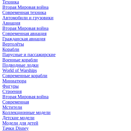
Техника
Вторая Мировая война
Современная техника
Автомобили и грузовики
Авиация
Вторая Мировая война
Современная авиация
Гражданская авиация
Вертолёты
Корабли
Парусные и пассажирские
Военные корабли
Подводные лодки
World of Warships
Современные корабли
Миниатюра
Фигуры
Строения
Вторая Мировая война
Современная
Мстители
Коллекционные модели
Детские модели
Модели для детей
Тачки Disney