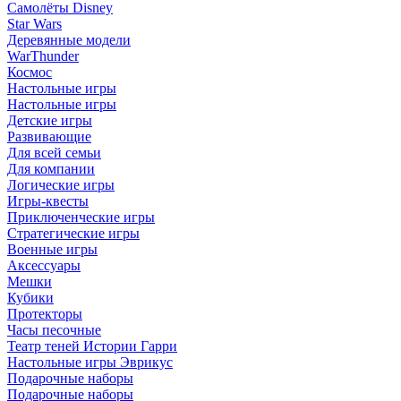
Самолёты Disney
Star Wars
Деревянные модели
WarThunder
Космос
Настольные игры
Настольные игры
Детские игры
Развивающие
Для всей семьи
Для компании
Логические игры
Игры-квесты
Приключенческие игры
Стратегические игры
Военные игры
Аксессуары
Мешки
Кубики
Протекторы
Часы песочные
Театр теней Истории Гарри
Настольные игры Эврикус
Подарочные наборы
Подарочные наборы