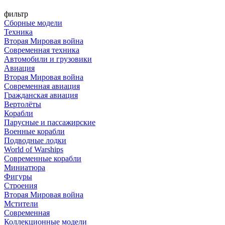
фильтр
Сборные модели
Техника
Вторая Мировая война
Современная техника
Автомобили и грузовики
Авиация
Вторая Мировая война
Современная авиация
Гражданская авиация
Вертолёты
Корабли
Парусные и пассажирские
Военные корабли
Подводные лодки
World of Warships
Современные корабли
Миниатюра
Фигуры
Строения
Вторая Мировая война
Мстители
Современная
Коллекционные модели