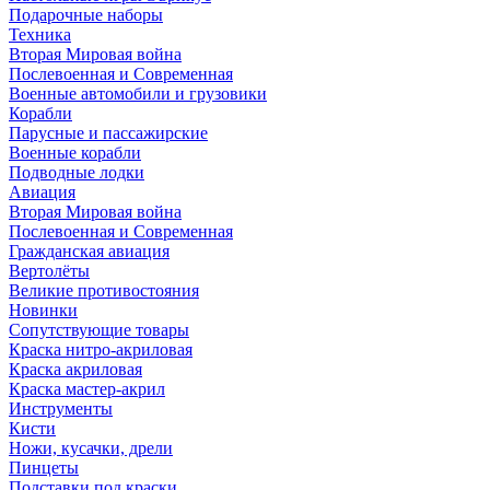
Подарочные наборы
Техника
Вторая Мировая война
Послевоенная и Современная
Военные автомобили и грузовики
Корабли
Парусные и пассажирские
Военные корабли
Подводные лодки
Авиация
Вторая Мировая война
Послевоенная и Современная
Гражданская авиация
Вертолёты
Великие противостояния
Новинки
Сопутствующие товары
Краска нитро-акриловая
Краска акриловая
Краска мастер-акрил
Инструменты
Кисти
Ножи, кусачки, дрели
Пинцеты
Подставки под краски