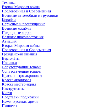
Техника
Вторая Мировая война
Послевоенная и Современная
Военные автомобили и грузовики
Корабли
Парусные и пассажирские
Военные корабли
Подводные лодки
Великие противостояния
Авиация
Вторая Мировая война
Послевоенная и Современная
Гражданская авиация
Вертолёты
Новинки
Сопутствующие товары
Сопутствующие товары
Краска нитро-акриловая
Краска акриловая
Краска мастер-акрил
Инструменты
Кисти
Подставки под краски
Ножи, кусачки, дрели
Пинцеты