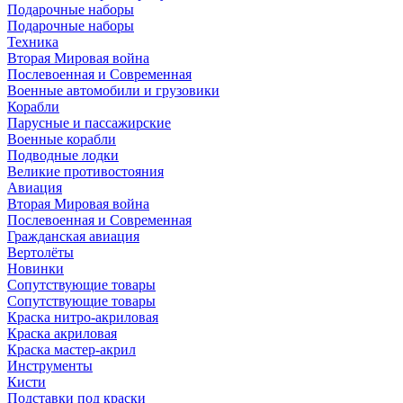
Подарочные наборы
Подарочные наборы
Техника
Вторая Мировая война
Послевоенная и Современная
Военные автомобили и грузовики
Корабли
Парусные и пассажирские
Военные корабли
Подводные лодки
Великие противостояния
Авиация
Вторая Мировая война
Послевоенная и Современная
Гражданская авиация
Вертолёты
Новинки
Сопутствующие товары
Сопутствующие товары
Краска нитро-акриловая
Краска акриловая
Краска мастер-акрил
Инструменты
Кисти
Подставки под краски