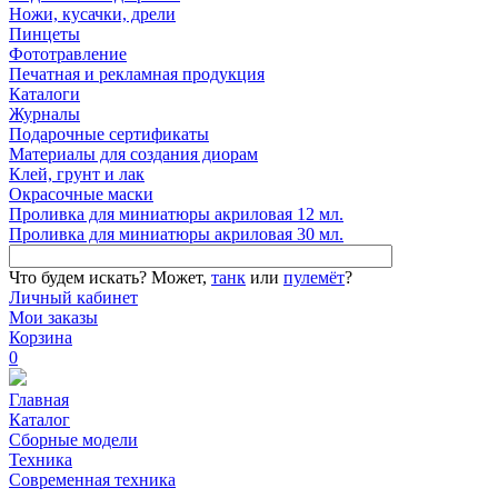
Ножи, кусачки, дрели
Пинцеты
Фототравление
Печатная и рекламная продукция
Каталоги
Журналы
Подарочные сертификаты
Материалы для создания диорам
Клей, грунт и лак
Окрасочные маски
Проливка для миниатюры акриловая 12 мл.
Проливка для миниатюры акриловая 30 мл.
Что будем искать?
Может,
танк
или
пулемёт
?
Личный кабинет
Мои заказы
Корзина
0
Главная
Каталог
Сборные модели
Техника
Современная техника