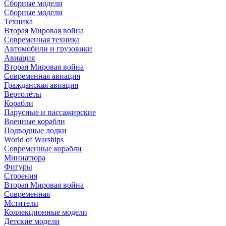
Сборные модели
Сборные модели
Техника
Вторая Мировая война
Современная техника
Автомобили и грузовики
Авиация
Вторая Мировая война
Современная авиация
Гражданская авиация
Вертолёты
Корабли
Парусные и пассажирские
Военные корабли
Подводные лодки
World of Warships
Современные корабли
Миниатюра
Фигуры
Строения
Вторая Мировая война
Современная
Мстители
Коллекционные модели
Детские модели