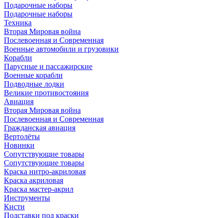
Подарочные наборы
Подарочные наборы
Техника
Вторая Мировая война
Послевоенная и Современная
Военные автомобили и грузовики
Корабли
Парусные и пассажирские
Военные корабли
Подводные лодки
Великие противостояния
Авиация
Вторая Мировая война
Послевоенная и Современная
Гражданская авиация
Вертолёты
Новинки
Сопутствующие товары
Сопутствующие товары
Краска нитро-акриловая
Краска акриловая
Краска мастер-акрил
Инструменты
Кисти
Подставки под краски