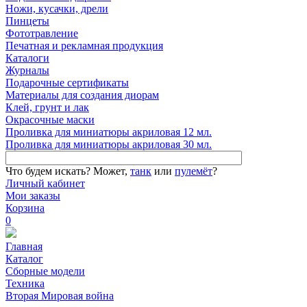
Ножи, кусачки, дрели
Пинцеты
Фототравление
Печатная и рекламная продукция
Каталоги
Журналы
Подарочные сертификаты
Материалы для создания диорам
Клей, грунт и лак
Окрасочные маски
Проливка для миниатюры акриловая 12 мл.
Проливка для миниатюры акриловая 30 мл.
Что будем искать?
Может,
танк
или
пулемёт
?
Личный кабинет
Мои заказы
Корзина
0
Главная
Каталог
Сборные модели
Техника
Вторая Мировая война