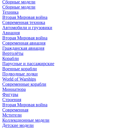
Сборные модели
Сборные модели
Техника
Вторая Мировая война
Современная техника
Автомобили и грузовики
Авиация
Вторая Мировая война
Современная авиация
Гражданская авиация
Вертолёты
Корабли
Парусные и пассажирские
Военные корабли
Подводные лодки
World of Warships
Современные корабли
Миниатюра
Фигуры
Строения
Вторая Мировая война
Современная
Мстители
Коллекционные модели
Детские модели