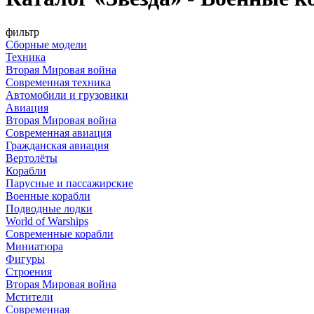
фильтр
Сборные модели
Техника
Вторая Мировая война
Современная техника
Автомобили и грузовики
Авиация
Вторая Мировая война
Современная авиация
Гражданская авиация
Вертолёты
Корабли
Парусные и пассажирские
Военные корабли
Подводные лодки
World of Warships
Современные корабли
Миниатюра
Фигуры
Строения
Вторая Мировая война
Мстители
Современная