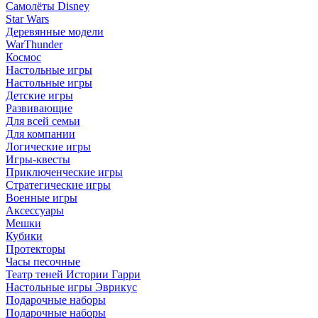
Самолёты Disney
Star Wars
Деревянные модели
WarThunder
Космос
Настольные игры
Настольные игры
Детские игры
Развивающие
Для всей семьи
Для компании
Логические игры
Игры-квесты
Приключенческие игры
Стратегические игры
Военные игры
Аксессуары
Мешки
Кубики
Протекторы
Часы песочные
Театр теней Истории Гарри
Настольные игры Эврикус
Подарочные наборы
Подарочные наборы