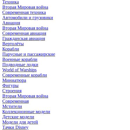
Техника
Вторая Мировая война
Современная техника
Автомобили и грузовики
Авиация
Вторая Мировая война
Современная авиация
Гражданская авиация
Вертолёты
Корабли
Парусные и пассажирские
Военные корабли
Подводные лодки
World of Warships
Современные корабли
Миниатюра
Фигуры
Строения
Вторая Мировая война
Современная
Мстители
Коллекционные модели
Детские модели
Модели для детей
Тачки Disney