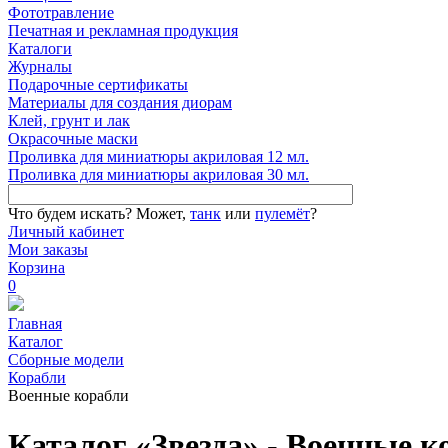
Фототравление
Печатная и рекламная продукция
Каталоги
Журналы
Подарочные сертификаты
Материалы для создания диорам
Клей, грунт и лак
Окрасочные маски
Проливка для миниатюры акриловая 12 мл.
Проливка для миниатюры акриловая 30 мл.
Что будем искать?
Может,
танк
или
пулемёт
?
Личный кабинет
Мои заказы
Корзина
0
Главная
Каталог
Сборные модели
Корабли
Военные корабли
Каталог «Звезда» - Военные к