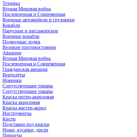
Техника
Вторая Мировая война
Послевоенная и Современная
Военные автомобили и грузовики
Корабли
Парусные и пассажирские
Военные корабли
Подводные лодки
Великие противостояния
Авиация
Вторая Мировая война
Послевоенная и Современная
Гражданская авиация
Вертолёты
Новинки
Сопутствующие товары
Сопутствующие товары
Краска нитро-акриловая
Краска акриловая
Краска мастер-акрил
Инструменты
Кисти
Подставки под краски
Ножи, кусачки, дрели
Пинцеты