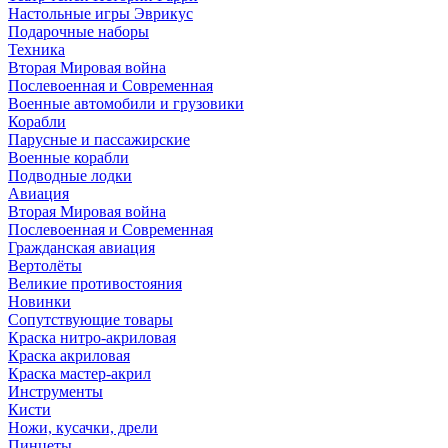
Настольные игры Эврикус
Подарочные наборы
Техника
Вторая Мировая война
Послевоенная и Современная
Военные автомобили и грузовики
Корабли
Парусные и пассажирские
Военные корабли
Подводные лодки
Авиация
Вторая Мировая война
Послевоенная и Современная
Гражданская авиация
Вертолёты
Великие противостояния
Новинки
Сопутствующие товары
Краска нитро-акриловая
Краска акриловая
Краска мастер-акрил
Инструменты
Кисти
Ножи, кусачки, дрели
Пинцеты