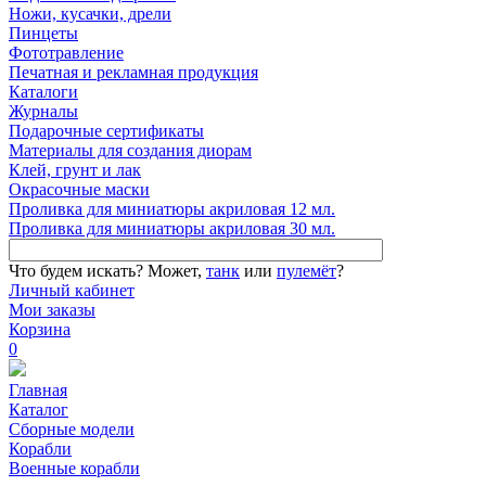
Ножи, кусачки, дрели
Пинцеты
Фототравление
Печатная и рекламная продукция
Каталоги
Журналы
Подарочные сертификаты
Материалы для создания диорам
Клей, грунт и лак
Окрасочные маски
Проливка для миниатюры акриловая 12 мл.
Проливка для миниатюры акриловая 30 мл.
Что будем искать?
Может,
танк
или
пулемёт
?
Личный кабинет
Мои заказы
Корзина
0
Главная
Каталог
Сборные модели
Корабли
Военные корабли