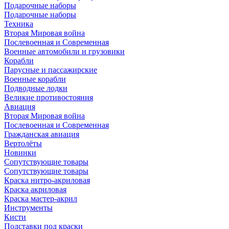
Подарочные наборы
Подарочные наборы
Техника
Вторая Мировая война
Послевоенная и Современная
Военные автомобили и грузовики
Корабли
Парусные и пассажирские
Военные корабли
Подводные лодки
Великие противостояния
Авиация
Вторая Мировая война
Послевоенная и Современная
Гражданская авиация
Вертолёты
Новинки
Сопутствующие товары
Сопутствующие товары
Краска нитро-акриловая
Краска акриловая
Краска мастер-акрил
Инструменты
Кисти
Подставки под краски