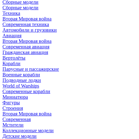
Сборные модели
Сборные модели
Техника
Вторая Мировая война
Современная техника
Автомобили и грузовики
Авиация
Вторая Мировая война
Современная авиация
Гражданская авиация
Вертолёты
Корабли
Парусные и пассажирские
Военные корабли
Подводные лодки
World of Warships
Современные корабли
Миниатюра
Фигуры
Строения
Вторая Мировая война
Современная
Мстители
Коллекционные модели
Детские модели