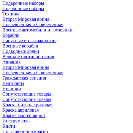
Подарочные наборы
Подарочные наборы
Техника
Вторая Мировая война
Послевоенная и Современная
Военные автомобили и грузовики
Корабли
Парусные и пассажирские
Военные корабли
Подводные лодки
Великие противостояния
Авиация
Вторая Мировая война
Послевоенная и Современная
Гражданская авиация
Вертолёты
Новинки
Сопутствующие товары
Сопутствующие товары
Краска нитро-акриловая
Краска акриловая
Краска мастер-акрил
Инструменты
Кисти
Подставки под краски