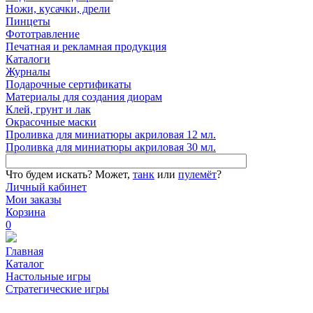
Ножи, кусачки, дрели
Пинцеты
Фототравление
Печатная и рекламная продукция
Каталоги
Журналы
Подарочные сертификаты
Материалы для создания диорам
Клей, грунт и лак
Окрасочные маски
Проливка для миниатюры акриловая 12 мл.
Проливка для миниатюры акриловая 30 мл.
Что будем искать?
Может,
танк
или
пулемёт
?
Личный кабинет
Мои заказы
Корзина
0
Главная
Каталог
Настольные игры
Стратегические игры