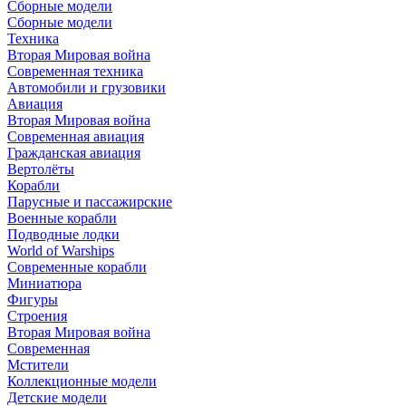
Сборные модели
Сборные модели
Техника
Вторая Мировая война
Современная техника
Автомобили и грузовики
Авиация
Вторая Мировая война
Современная авиация
Гражданская авиация
Вертолёты
Корабли
Парусные и пассажирские
Военные корабли
Подводные лодки
World of Warships
Современные корабли
Миниатюра
Фигуры
Строения
Вторая Мировая война
Современная
Мстители
Коллекционные модели
Детские модели