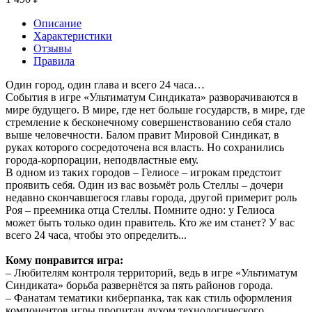
Описание
Характеристики
Отзывы
Правила
Один город, один глава и всего 24 часа…
События в игре «Ультиматум Синдиката» разворачиваются в
мире будущего. В мире, где нет больше государств, в мире, где
стремление к бесконечному совершенствованию себя стало
выше человечности. Балом правит Мировой Синдикат, в
руках которого сосредоточена вся власть. Но сохранились
города-корпорации, неподвластные ему.
В одном из таких городов – Гелиосе – игрокам предстоит
проявить себя. Один из вас возьмёт роль Стеллы – дочери
недавно скончавшегося главы города, другой примерит роль
Роя – преемника отца Стеллы. Помните одно: у Гелиоса
может быть только один правитель. Кто же им станет? У вас
всего 24 часа, чтобы это определить...
Кому понравится игра:
– Любителям контроля территорий, ведь в игре «Ультиматум
Синдиката» борьба развернётся за пять районов города.
– Фанатам тематики киберпанка, так как стиль оформления
компонентов игры пропитан духом технологического