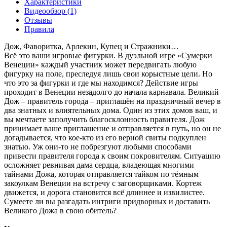
Характеристики
Видеообзор (1)
Отзывы
Правила
Дож, Фаворитка, Арлекин, Купец и Стражники…
Всё это ваши игровые фигурки. В дуэльной игре «Сумерки
Венеции» каждый участник может передвигать любую
фигурку на поле, преследуя лишь свои корыстные цели. Но
что это за фигурки и где мы находимся? Действие игры
проходит в Венеции незадолго до начала карнавала. Великий
Дож – правитель города – приглашён на праздничный вечер в
два знатных и влиятельных дома. Один из этих домов ваш, и
вы мечтаете заполучить благосклонность правителя. Дож
принимает ваше приглашение и отправляется в путь, но он не
догадывается, что кое-кто из его верной свиты подкуплен
знатью. Уж они-то не побрезгуют любыми способами
привести правителя города к своим покровителям. Ситуацию
осложняет ревнивая дама сердца, владеющая многими
тайнами Дожа, которая отправляется тайком по тёмным
закоулкам Венеции на встречу с заговорщиками. Кортеж
движется, и дорога становится всё длиннее и извилистее.
Сумеете ли вы разгадать интриги придворных и доставить
Великого Дожа в свою обитель?