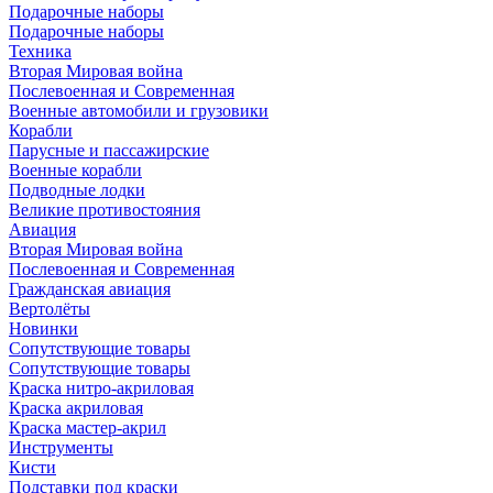
Подарочные наборы
Подарочные наборы
Техника
Вторая Мировая война
Послевоенная и Современная
Военные автомобили и грузовики
Корабли
Парусные и пассажирские
Военные корабли
Подводные лодки
Великие противостояния
Авиация
Вторая Мировая война
Послевоенная и Современная
Гражданская авиация
Вертолёты
Новинки
Сопутствующие товары
Сопутствующие товары
Краска нитро-акриловая
Краска акриловая
Краска мастер-акрил
Инструменты
Кисти
Подставки под краски