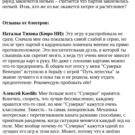
раунд закончится ничьей – считается что партия закончилась
ничьей. Итак, кто же из вас окажется хитрее и расчётливее?
Отзывы от блогеров:
Наталья Тихова (Бюро НИ):
Эту игру я распробовала не
сразу. Сначала мне она показалась самой слабой в серии, но
после трех партий я кардинально поменяла мнение на прямо
противоположное. Это восхитительная дуэль, в которой ты
слышишь как скрепят мозги, а ведь тут очень многое зависит
от прихода карт в руку. Но даже с плохими картами можно
что-то предпринять. В общем пот итогу у меня "Сумерки
Венеции" вступили в борьбу с игрой "Путь лепестка" за
звание лучшего и я пока так и не решила, кому отдать
предпочтение. Рекомендую пробовать обе!
Алексей Ksedih:
Мне больше всего "Сумерки" нравятся.
Конечно, спорить, что лучше бессмысленно, каждому
нравится что-то своё, но мне "Сумерки" кажутся очень
классными. Тяжесть - та самая, книциевская. Механика
интересная с перетягиванием каната разными способами, с
приятным рандомом, когда ситуация меняется каждый ход на
поле. Мне вообще почему-то "Сумерки" кажутся одной из
лучших его игр в этом весе. Может, потому что я люблю