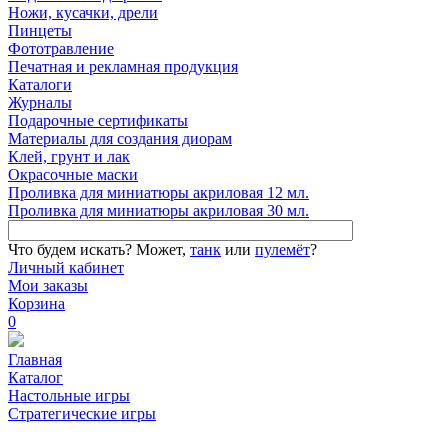
Ножи, кусачки, дрели
Пинцеты
Фототравление
Печатная и рекламная продукция
Каталоги
Журналы
Подарочные сертификаты
Материалы для создания диорам
Клей, грунт и лак
Окрасочные маски
Проливка для миниатюры акриловая 12 мл.
Проливка для миниатюры акриловая 30 мл.
Что будем искать?
Может,
танк
или
пулемёт
?
Личный кабинет
Мои заказы
Корзина
0
Главная
Каталог
Настольные игры
Стратегические игры