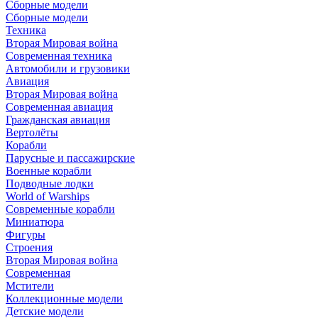
Сборные модели
Сборные модели
Техника
Вторая Мировая война
Современная техника
Автомобили и грузовики
Авиация
Вторая Мировая война
Современная авиация
Гражданская авиация
Вертолёты
Корабли
Парусные и пассажирские
Военные корабли
Подводные лодки
World of Warships
Современные корабли
Миниатюра
Фигуры
Строения
Вторая Мировая война
Современная
Мстители
Коллекционные модели
Детские модели