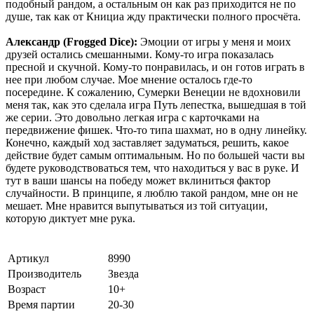
подобный рандом, а остальным он как раз приходится не по
душе, так как от Книциа жду практически полного просчёта.
Александр (Frogged Dice):
Эмоции от игры у меня и моих
друзей остались смешанными. Кому-то игра показалась
пресной и скучной. Кому-то понравилась, и он готов играть в
нее при любом случае. Мое мнение осталось где-то
посередине. К сожалению, Сумерки Венеции не вдохновили
меня так, как это сделала игра Путь лепестка, вышедшая в той
же серии. Это довольно легкая игра с карточками на
передвижение фишек. Что-то типа шахмат, но в одну линейку.
Конечно, каждый ход заставляет задуматься, решить, какое
действие будет самым оптимальным. Но по большей части вы
будете руководствоваться тем, что находиться у вас в руке. И
тут в ваши шансы на победу может вклиниться фактор
случайности. В принципе, я люблю такой рандом, мне он не
мешает. Мне нравится выпутываться из той ситуации,
которую диктует мне рука.
Артикул
8990
Производитель
Звезда
Возраст
10+
Время партии
20-30