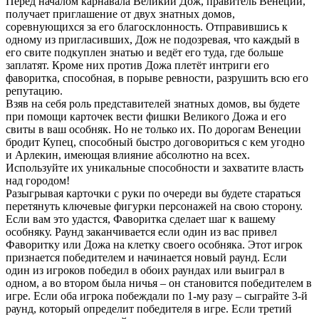
Перед началом карнавала Великий Дож, правитель Венеции,
получает приглашение от двух знатных домов,
соревнующихся за его благосклонность. Отправившись к
одному из пригласивших, Дож не подозревая, что каждый в
его свите подкуплен знатью и ведёт его туда, где больше
заплатят. Кроме них против Дожа плетёт интриги его
фаворитка, способная, в порыве ревности, разрушить всю его
репутацию.​
​Взяв на себя роль представителей знатных домов, вы будете
при помощи карточек вести фишки Великого Дожа и его
свиты в ваш особняк.​ Но не только их. По дорогам Венеции
бродит Купец, способный быстро договориться с кем угодно
и Арлекин, имеющая влияние абсолютно на всех.
Используйте их уникальные способности и захватите власть
над городом!
Разыгрывая карточки с руки по очереди вы будете стараться
перетянуть ключевые фигурки персонажей на свою сторону.​
Если вам это удастся, Фаворитка сделает шаг к вашему
особняку. Раунд заканчивается если один из вас привел
Фаворитку или Дожа на клетку своего особняка.​ Этот игрок
признается победителем и начинается новый раунд. Если
один из игроков победил в обоих раундах или выиграл в
одном, а во втором была ничья – он становится победителем в
игре. Если оба игрока побеждали по 1-му разу – сыграйте 3-й
раунд, который определит победителя в игре. Если третий