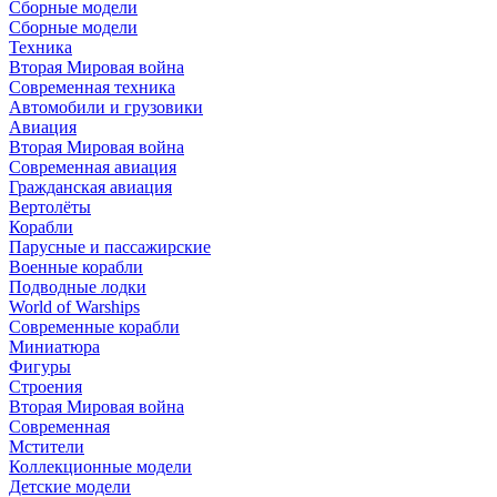
Сборные модели
Сборные модели
Техника
Вторая Мировая война
Современная техника
Автомобили и грузовики
Авиация
Вторая Мировая война
Современная авиация
Гражданская авиация
Вертолёты
Корабли
Парусные и пассажирские
Военные корабли
Подводные лодки
World of Warships
Современные корабли
Миниатюра
Фигуры
Строения
Вторая Мировая война
Современная
Мстители
Коллекционные модели
Детские модели