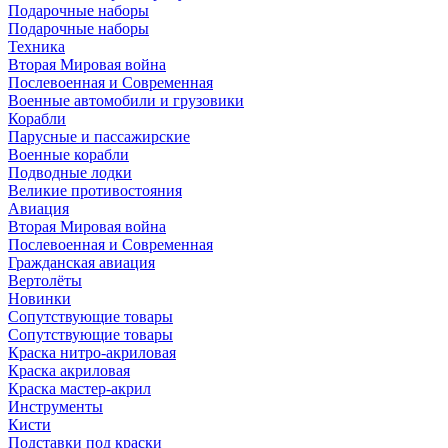
Подарочные наборы
Подарочные наборы
Техника
Вторая Мировая война
Послевоенная и Современная
Военные автомобили и грузовики
Корабли
Парусные и пассажирские
Военные корабли
Подводные лодки
Великие противостояния
Авиация
Вторая Мировая война
Послевоенная и Современная
Гражданская авиация
Вертолёты
Новинки
Сопутствующие товары
Сопутствующие товары
Краска нитро-акриловая
Краска акриловая
Краска мастер-акрил
Инструменты
Кисти
Подставки под краски