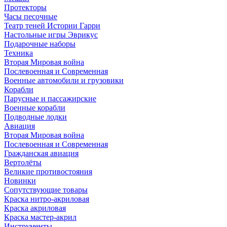
Протекторы
Часы песочные
Театр теней Истории Гарри
Настольные игры Эврикус
Подарочные наборы
Техника
Вторая Мировая война
Послевоенная и Современная
Военные автомобили и грузовики
Корабли
Парусные и пассажирские
Военные корабли
Подводные лодки
Авиация
Вторая Мировая война
Послевоенная и Современная
Гражданская авиация
Вертолёты
Великие противостояния
Новинки
Сопутствующие товары
Краска нитро-акриловая
Краска акриловая
Краска мастер-акрил
Инструменты