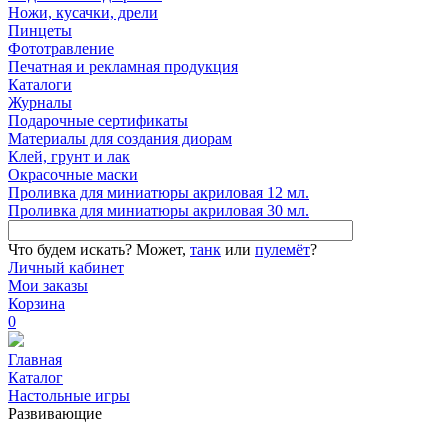
Ножи, кусачки, дрели
Пинцеты
Фототравление
Печатная и рекламная продукция
Каталоги
Журналы
Подарочные сертификаты
Материалы для создания диорам
Клей, грунт и лак
Окрасочные маски
Проливка для миниатюры акриловая 12 мл.
Проливка для миниатюры акриловая 30 мл.
Что будем искать?
Может,
танк
или
пулемёт
?
Личный кабинет
Мои заказы
Корзина
0
Главная
Каталог
Настольные игры
Развивающие