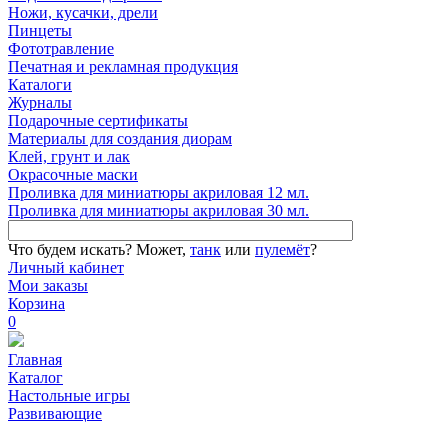
Ножи, кусачки, дрели
Пинцеты
Фототравление
Печатная и рекламная продукция
Каталоги
Журналы
Подарочные сертификаты
Материалы для создания диорам
Клей, грунт и лак
Окрасочные маски
Проливка для миниатюры акриловая 12 мл.
Проливка для миниатюры акриловая 30 мл.
Что будем искать?
Может,
танк
или
пулемёт
?
Личный кабинет
Мои заказы
Корзина
0
Главная
Каталог
Настольные игры
Развивающие