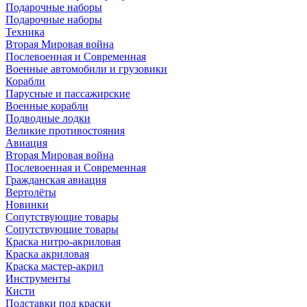
Подарочные наборы
Подарочные наборы
Техника
Вторая Мировая война
Послевоенная и Современная
Военные автомобили и грузовики
Корабли
Парусные и пассажирские
Военные корабли
Подводные лодки
Великие противостояния
Авиация
Вторая Мировая война
Послевоенная и Современная
Гражданская авиация
Вертолёты
Новинки
Сопутствующие товары
Сопутствующие товары
Краска нитро-акриловая
Краска акриловая
Краска мастер-акрил
Инструменты
Кисти
Подставки под краски