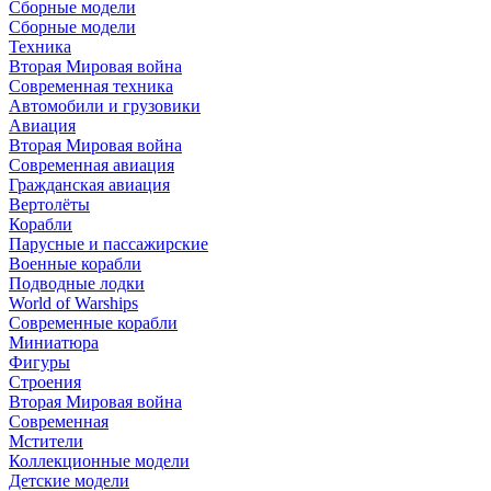
Сборные модели
Сборные модели
Техника
Вторая Мировая война
Современная техника
Автомобили и грузовики
Авиация
Вторая Мировая война
Современная авиация
Гражданская авиация
Вертолёты
Корабли
Парусные и пассажирские
Военные корабли
Подводные лодки
World of Warships
Современные корабли
Миниатюра
Фигуры
Строения
Вторая Мировая война
Современная
Мстители
Коллекционные модели
Детские модели