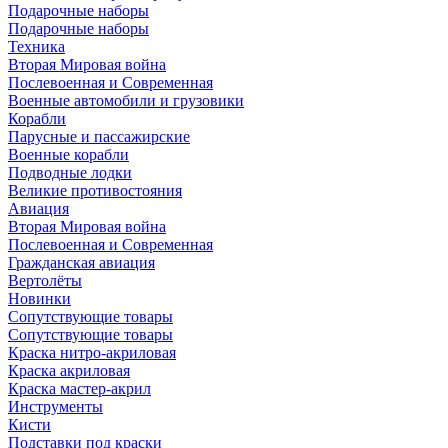
Подарочные наборы
Подарочные наборы
Техника
Вторая Мировая война
Послевоенная и Современная
Военные автомобили и грузовики
Корабли
Парусные и пассажирские
Военные корабли
Подводные лодки
Великие противостояния
Авиация
Вторая Мировая война
Послевоенная и Современная
Гражданская авиация
Вертолёты
Новинки
Сопутствующие товары
Сопутствующие товары
Краска нитро-акриловая
Краска акриловая
Краска мастер-акрил
Инструменты
Кисти
Подставки под краски