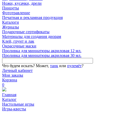
Ножи, кусачки, дрели
Пинцеты
Фототравление
Печатная и рекламная продукция
Каталоги
Журналы
Подарочные сертификаты
Материалы для создания диорам
Клей, грунт и лак
Окрасочные маски
Проливка для миниатюры акриловая 12 мл.
Проливка для миниатюры акриловая 30 мл.
Что будем искать?
Может,
танк
или
пулемёт
?
Личный кабинет
Мои заказы
Корзина
0
Главная
Каталог
Настольные игры
Игры-квесты