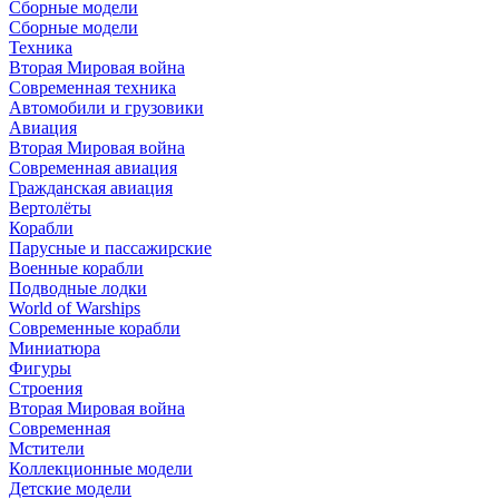
Сборные модели
Сборные модели
Техника
Вторая Мировая война
Современная техника
Автомобили и грузовики
Авиация
Вторая Мировая война
Современная авиация
Гражданская авиация
Вертолёты
Корабли
Парусные и пассажирские
Военные корабли
Подводные лодки
World of Warships
Современные корабли
Миниатюра
Фигуры
Строения
Вторая Мировая война
Современная
Мстители
Коллекционные модели
Детские модели