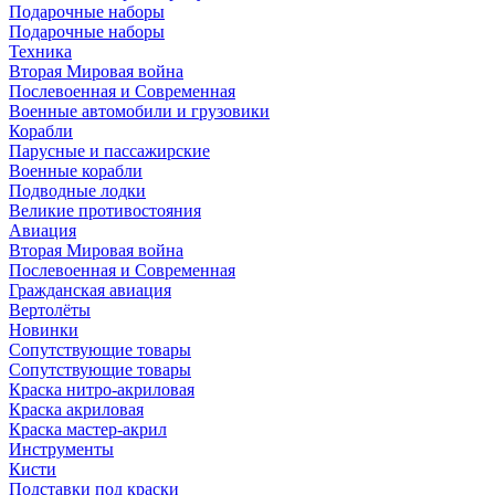
Подарочные наборы
Подарочные наборы
Техника
Вторая Мировая война
Послевоенная и Современная
Военные автомобили и грузовики
Корабли
Парусные и пассажирские
Военные корабли
Подводные лодки
Великие противостояния
Авиация
Вторая Мировая война
Послевоенная и Современная
Гражданская авиация
Вертолёты
Новинки
Сопутствующие товары
Сопутствующие товары
Краска нитро-акриловая
Краска акриловая
Краска мастер-акрил
Инструменты
Кисти
Подставки под краски