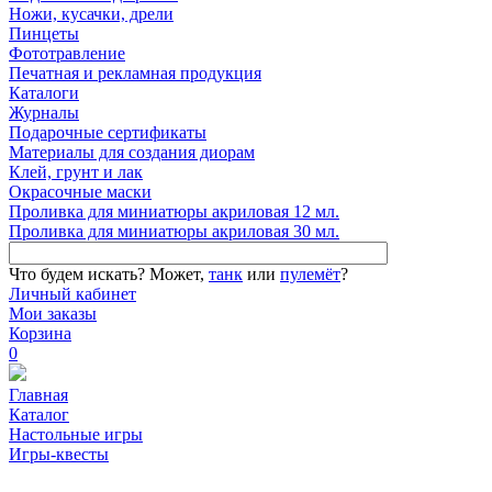
Ножи, кусачки, дрели
Пинцеты
Фототравление
Печатная и рекламная продукция
Каталоги
Журналы
Подарочные сертификаты
Материалы для создания диорам
Клей, грунт и лак
Окрасочные маски
Проливка для миниатюры акриловая 12 мл.
Проливка для миниатюры акриловая 30 мл.
Что будем искать?
Может,
танк
или
пулемёт
?
Личный кабинет
Мои заказы
Корзина
0
Главная
Каталог
Настольные игры
Игры-квесты