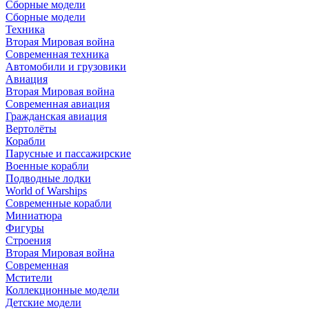
Сборные модели
Сборные модели
Техника
Вторая Мировая война
Современная техника
Автомобили и грузовики
Авиация
Вторая Мировая война
Современная авиация
Гражданская авиация
Вертолёты
Корабли
Парусные и пассажирские
Военные корабли
Подводные лодки
World of Warships
Современные корабли
Миниатюра
Фигуры
Строения
Вторая Мировая война
Современная
Мстители
Коллекционные модели
Детские модели