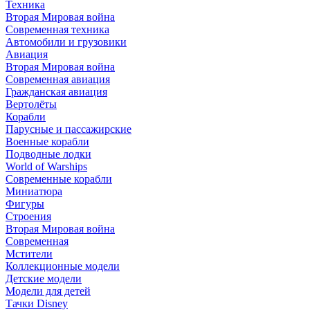
Техника
Вторая Мировая война
Современная техника
Автомобили и грузовики
Авиация
Вторая Мировая война
Современная авиация
Гражданская авиация
Вертолёты
Корабли
Парусные и пассажирские
Военные корабли
Подводные лодки
World of Warships
Современные корабли
Миниатюра
Фигуры
Строения
Вторая Мировая война
Современная
Мстители
Коллекционные модели
Детские модели
Модели для детей
Тачки Disney