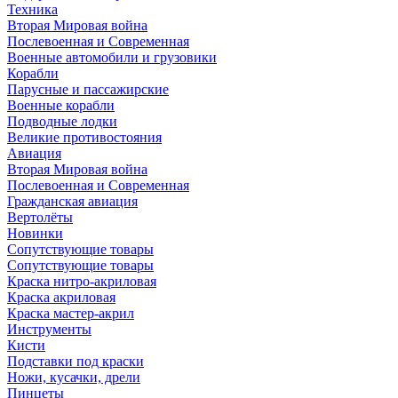
Техника
Вторая Мировая война
Послевоенная и Современная
Военные автомобили и грузовики
Корабли
Парусные и пассажирские
Военные корабли
Подводные лодки
Великие противостояния
Авиация
Вторая Мировая война
Послевоенная и Современная
Гражданская авиация
Вертолёты
Новинки
Сопутствующие товары
Сопутствующие товары
Краска нитро-акриловая
Краска акриловая
Краска мастер-акрил
Инструменты
Кисти
Подставки под краски
Ножи, кусачки, дрели
Пинцеты