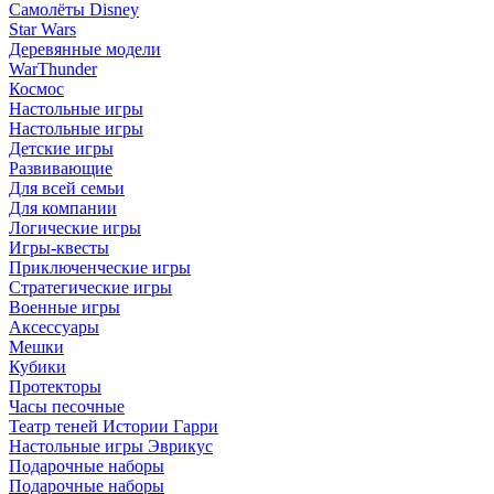
Самолёты Disney
Star Wars
Деревянные модели
WarThunder
Космос
Настольные игры
Настольные игры
Детские игры
Развивающие
Для всей семьи
Для компании
Логические игры
Игры-квесты
Приключенческие игры
Стратегические игры
Военные игры
Аксессуары
Мешки
Кубики
Протекторы
Часы песочные
Театр теней Истории Гарри
Настольные игры Эврикус
Подарочные наборы
Подарочные наборы