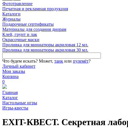
Фототравление
Печатная и рекламная продукция
Каталоги
Журналы
Подарочные сертификаты
Материалы для создания диорам
Клей, грунт и лак
Окрасочные маски
Проливка для миниатюры акриловая 12 мл.
Проливка для миниатюры акриловая 30 мл.
Что будем искать?
Может,
танк
или
пулемёт
?
Личный кабинет
Мои заказы
Корзина
0
Главная
Каталог
Настольные игры
Игры-квесты
EXIT-КВЕСТ. Секретная лабо