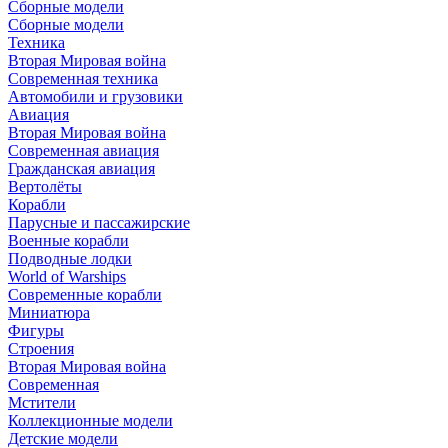
Сборные модели
Сборные модели
Техника
Вторая Мировая война
Современная техника
Автомобили и грузовики
Авиация
Вторая Мировая война
Современная авиация
Гражданская авиация
Вертолёты
Корабли
Парусные и пассажирские
Военные корабли
Подводные лодки
World of Warships
Современные корабли
Миниатюра
Фигуры
Строения
Вторая Мировая война
Современная
Мстители
Коллекционные модели
Детские модели