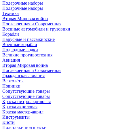
Подарочные наборы
Подарочные наборы
Техника
Вторая Мировая война
Послевоенная и Современная
Военные автомобили и грузовики
Корабли
Парусные и пассажирские
Военные корабли
Подводные лодки
Великие противостояния
Авиация
Вторая Мировая война
Послевоенная и Современная
Гражданская авиация
Вертолёты
Новинки
Сопутствующие товары
Сопутствующие товары
Краска нитро-акриловая
Краска акриловая
Краска мастер-акрил
Инструменты
Кисти
Подставки под краски