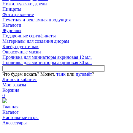
Ножи, кусачки, дрели
Пинцеты
Фототравление
Печатная и рекламная продукция
Каталоги
Журналы
Подарочные сертификаты
Материалы для создания диорам
Клей, грунт и лак
Окрасочные маски
Проливка для миниатюры акриловая 12 мл.
Проливка для миниатюры акриловая 30 мл.
Что будем искать?
Может,
танк
или
пулемёт
?
Личный кабинет
Мои заказы
Корзина
0
Главная
Каталог
Настольные игры
Аксессуары