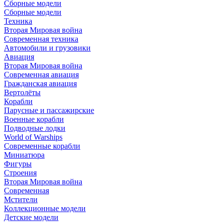
Сборные модели
Сборные модели
Техника
Вторая Мировая война
Современная техника
Автомобили и грузовики
Авиация
Вторая Мировая война
Современная авиация
Гражданская авиация
Вертолёты
Корабли
Парусные и пассажирские
Военные корабли
Подводные лодки
World of Warships
Современные корабли
Миниатюра
Фигуры
Строения
Вторая Мировая война
Современная
Мстители
Коллекционные модели
Детские модели