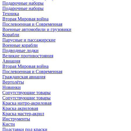
Подарочные наборы
Подарочные наборы
Техника
Вторая Мировая война
Послевоенная и Современная
Военные автомобили и грузовики
Корабли
Парусные и пассажирские
Военные корабли
Подводные лодки
Великие противостояния
Авиация
Вторая Мировая война
Послевоенная и Современная
Гражданская авиация
Вертолёты
Новинки
Сопутствующие товары
Сопутствующие товары
Краска нитро-акриловая
Краска акриловая
Краска мастер-акрил
Инструменты
Кисти
Подставки под краски