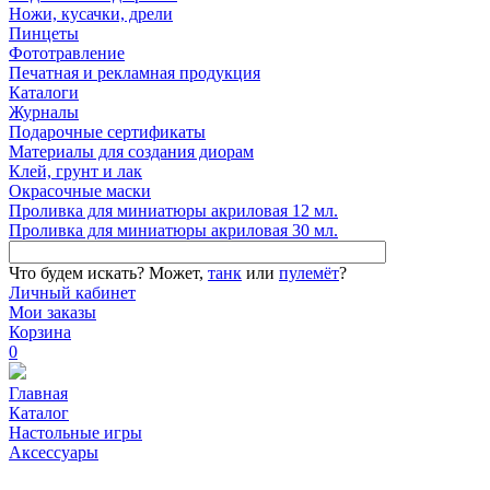
Ножи, кусачки, дрели
Пинцеты
Фототравление
Печатная и рекламная продукция
Каталоги
Журналы
Подарочные сертификаты
Материалы для создания диорам
Клей, грунт и лак
Окрасочные маски
Проливка для миниатюры акриловая 12 мл.
Проливка для миниатюры акриловая 30 мл.
Что будем искать?
Может,
танк
или
пулемёт
?
Личный кабинет
Мои заказы
Корзина
0
Главная
Каталог
Настольные игры
Аксессуары