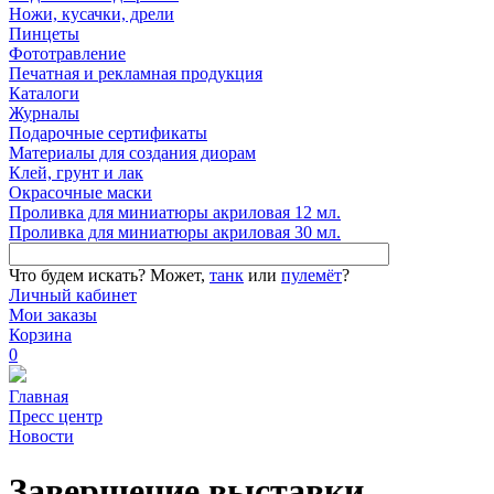
Ножи, кусачки, дрели
Пинцеты
Фототравление
Печатная и рекламная продукция
Каталоги
Журналы
Подарочные сертификаты
Материалы для создания диорам
Клей, грунт и лак
Окрасочные маски
Проливка для миниатюры акриловая 12 мл.
Проливка для миниатюры акриловая 30 мл.
Что будем искать?
Может,
танк
или
пулемёт
?
Личный кабинет
Мои заказы
Корзина
0
Главная
Пресс центр
Новости
Завершение выставки