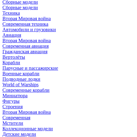
Сборные модели
Сборные модели
Техника
Вторая Мировая война
Современная техника
Автомобили и грузовики
Авиация
Вторая Мировая война
Современная авиация
Гражданская авиация
Вертолёты
Корабли
Парусные и пассажирские
Военные корабли
Подводные лодки
World of Warships
Современные корабли
Миниатюра
Фигуры
Строения
Вторая Мировая война
Современная
Мстители
Коллекционные модели
Детские модели