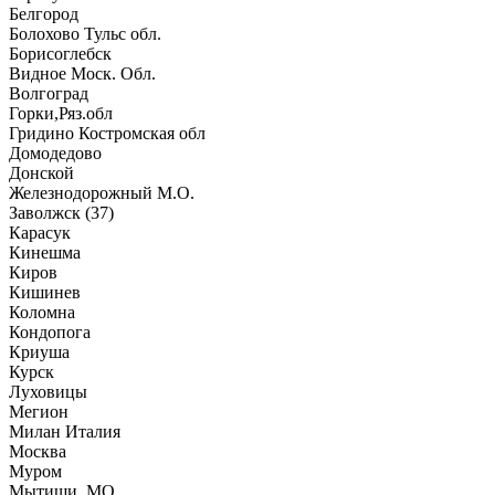
Белгород
Болохово Тульс обл.
Борисоглебск
Видное Моск. Обл.
Волгоград
Горки,Ряз.обл
Гридино Костромская обл
Домодедово
Донской
Железнодорожный М.О.
Заволжск (37)
Карасук
Кинешма
Киров
Кишинев
Коломна
Кондопога
Криуша
Курск
Луховицы
Мегион
Милан Италия
Москва
Муром
Мытищи, МО