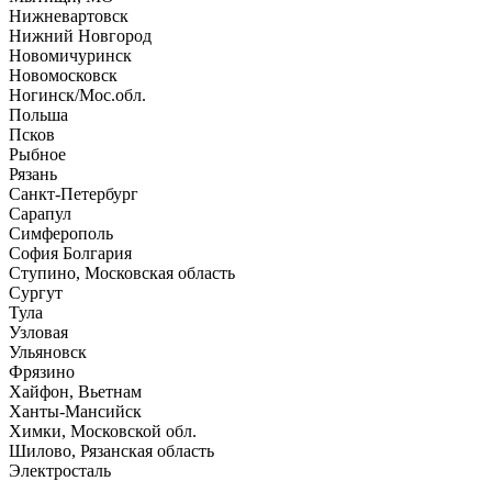
Нижневартовск
Нижний Новгород
Новомичуринск
Новомосковск
Ногинск/Мос.обл.
Польша
Псков
Рыбное
Рязань
Санкт-Петербург
Сарапул
Симферополь
София Болгария
Ступино, Московская область
Сургут
Тула
Узловая
Ульяновск
Фрязино
Хайфон, Вьетнам
Ханты-Мансийск
Химки, Московской обл.
Шилово, Рязанская область
Электросталь