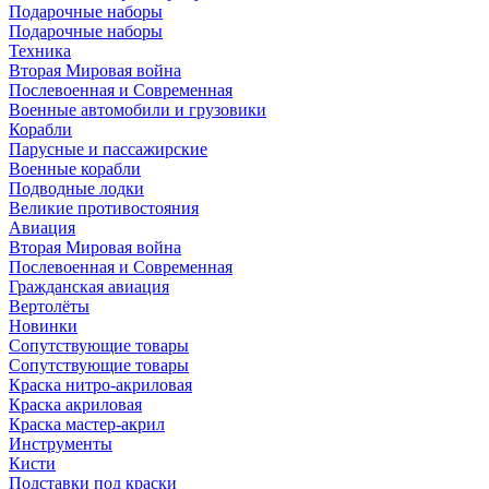
Подарочные наборы
Подарочные наборы
Техника
Вторая Мировая война
Послевоенная и Современная
Военные автомобили и грузовики
Корабли
Парусные и пассажирские
Военные корабли
Подводные лодки
Великие противостояния
Авиация
Вторая Мировая война
Послевоенная и Современная
Гражданская авиация
Вертолёты
Новинки
Сопутствующие товары
Сопутствующие товары
Краска нитро-акриловая
Краска акриловая
Краска мастер-акрил
Инструменты
Кисти
Подставки под краски